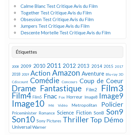
Calme Blanc Test Critique Avis du Film
Together Test Critique Avis du Film
Obsession Test Critique Avis du Film
Jumpers Test Critique Avis du Film
Descente Mortelle Test Critique Avis du Film
Étiquettes
2011
2012
2010
2013
2009
2014
2015
2008
2017
Amazon
Action
Aventure
2018
Blu-ray 3D
2019
Comédie
Coup de Coeur
Concours
Cdiscount
Film3
Drame
Fantastique
Film2
Film4
Image9
Fnac
Horreur
Image8
Film5
Fox
Image10
Policier
Metropolitan
M6 Vidéo
Son9
Science Fiction
Son8
Priceminister
Romance
Son10
Thriller
Top Démo
Sony Pictures
Universal
Warner