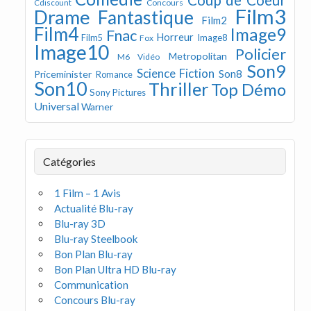
Concours
Cdiscount
Film3
Drame
Fantastique
Film2
Film4
Image9
Fnac
Horreur
Image8
Film5
Fox
Image10
Policier
Metropolitan
M6 Vidéo
Son9
Science Fiction
Son8
Priceminister
Romance
Son10
Thriller
Top Démo
Sony Pictures
Universal
Warner
Catégories
1 Film – 1 Avis
Actualité Blu-ray
Blu-ray 3D
Blu-ray Steelbook
Bon Plan Blu-ray
Bon Plan Ultra HD Blu-ray
Communication
Concours Blu-ray