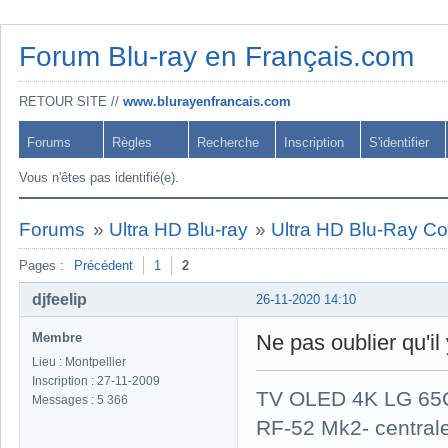
Forum Blu-ray en Français.com
RETOUR SITE //
www.blurayenfrancais.com
Forums
Règles
Recherche
Inscription
S'identifier
Vous n'êtes pas identifié(e).
Forums
»
Ultra HD Blu-ray
»
Ultra HD Blu-Ray Cof
Pages :
Précédent
1
2
djfeelip
26-11-2020 14:10
Membre
Ne pas oublier qu'i
Lieu : Montpellier
Inscription : 27-11-2009
TV OLED 4K LG 65G
Messages : 5 366
RF-52 Mk2- central