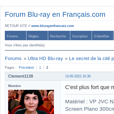
Forum Blu-ray en Français.com
RETOUR SITE //
www.blurayenfrancais.com
Forums
Règles
Recherche
Inscription
S'identifier
Vous n'êtes pas identifié(e).
Forums
»
Ultra HD Blu-ray
»
Le secret de la cité
Pages :
Précédent
1
2
Clement1138
13-05-2022 16:30
Membre
C'est plus fort que
Matériel : VP JVC 
Screen Plano 300cm