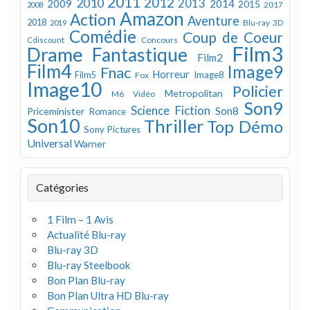
2011
2012
2010
2013
2009
2014
2015
2008
2017
Amazon
Action
Aventure
2018
Blu-ray 3D
2019
Comédie
Coup de Coeur
Concours
Cdiscount
Film3
Drame
Fantastique
Film2
Film4
Image9
Fnac
Horreur
Image8
Film5
Fox
Image10
Policier
Metropolitan
M6 Vidéo
Son9
Science Fiction
Son8
Priceminister
Romance
Son10
Thriller
Top Démo
Sony Pictures
Universal
Warner
Catégories
1 Film – 1 Avis
Actualité Blu-ray
Blu-ray 3D
Blu-ray Steelbook
Bon Plan Blu-ray
Bon Plan Ultra HD Blu-ray