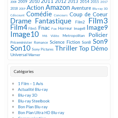
2011
2012
2010
2013
2009
2014
2015
2008
2017
Amazon
Action
Aventure
2018
Blu-ray 3D
2019
Comédie
Coup de Coeur
Concours
Cdiscount
Film3
Drame
Fantastique
Film2
Film4
Image9
Fnac
Horreur
Image8
Film5
Fox
Image10
Policier
Metropolitan
M6 Vidéo
Son9
Science Fiction
Son8
Priceminister
Romance
Son10
Thriller
Top Démo
Sony Pictures
Universal
Warner
Catégories
1 Film – 1 Avis
Actualité Blu-ray
Blu-ray 3D
Blu-ray Steelbook
Bon Plan Blu-ray
Bon Plan Ultra HD Blu-ray