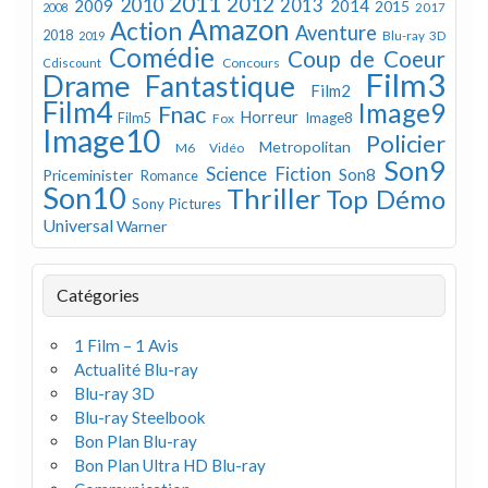
2011
2012
2010
2013
2009
2014
2015
2008
2017
Amazon
Action
Aventure
2018
Blu-ray 3D
2019
Comédie
Coup de Coeur
Concours
Cdiscount
Film3
Drame
Fantastique
Film2
Film4
Image9
Fnac
Horreur
Image8
Film5
Fox
Image10
Policier
Metropolitan
M6 Vidéo
Son9
Science Fiction
Son8
Priceminister
Romance
Son10
Thriller
Top Démo
Sony Pictures
Universal
Warner
Catégories
1 Film – 1 Avis
Actualité Blu-ray
Blu-ray 3D
Blu-ray Steelbook
Bon Plan Blu-ray
Bon Plan Ultra HD Blu-ray