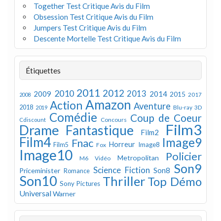
Together Test Critique Avis du Film
Obsession Test Critique Avis du Film
Jumpers Test Critique Avis du Film
Descente Mortelle Test Critique Avis du Film
Étiquettes
2011
2012
2010
2013
2009
2014
2015
2008
2017
Amazon
Action
Aventure
2018
Blu-ray 3D
2019
Comédie
Coup de Coeur
Concours
Cdiscount
Film3
Drame
Fantastique
Film2
Film4
Image9
Fnac
Horreur
Image8
Film5
Fox
Image10
Policier
Metropolitan
M6 Vidéo
Son9
Science Fiction
Son8
Priceminister
Romance
Son10
Thriller
Top Démo
Sony Pictures
Universal
Warner