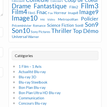
Concours
Cdiscount
Film3
Drame
Fantastique
Film2
Film4
Image9
Fnac
Horreur
Image8
Film5
Fox
Image10
Policier
Metropolitan
M6 Vidéo
Son9
Science Fiction
Son8
Priceminister
Romance
Son10
Thriller
Top Démo
Sony Pictures
Universal
Warner
Catégories
1 Film – 1 Avis
Actualité Blu-ray
Blu-ray 3D
Blu-ray Steelbook
Bon Plan Blu-ray
Bon Plan Ultra HD Blu-ray
Communication
Concours Blu-ray