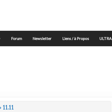
D
Forum
Newsletter
Liens / à Propos
ULTRA 
⇒ 11.11