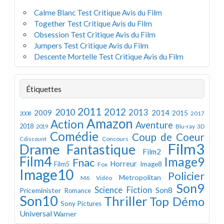
Calme Blanc Test Critique Avis du Film
Together Test Critique Avis du Film
Obsession Test Critique Avis du Film
Jumpers Test Critique Avis du Film
Descente Mortelle Test Critique Avis du Film
Étiquettes
2011
2012
2010
2013
2009
2014
2015
2008
2017
Amazon
Action
Aventure
2018
Blu-ray 3D
2019
Comédie
Coup de Coeur
Concours
Cdiscount
Film3
Drame
Fantastique
Film2
Film4
Image9
Fnac
Horreur
Image8
Film5
Fox
Image10
Policier
Metropolitan
M6 Vidéo
Son9
Science Fiction
Son8
Priceminister
Romance
Son10
Thriller
Top Démo
Sony Pictures
Universal
Warner