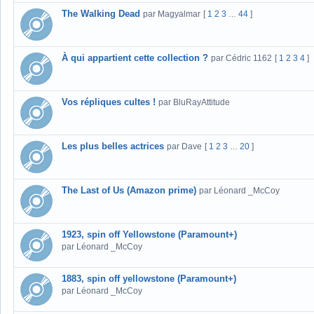
The Walking Dead
par Magyalmar
[
1
2
3
44
]
…
À qui appartient cette collection ?
par Cédric 1162
[
1
2
3
4
]
Vos répliques cultes !
par BluRayAttitude
Les plus belles actrices
par Dave
[
1
2
3
20
]
…
The Last of Us (Amazon prime)
par Léonard _McCoy
1923, spin off Yellowstone (Paramount+)
par Léonard _McCoy
1883, spin off yellowstone (Paramount+)
par Léonard _McCoy