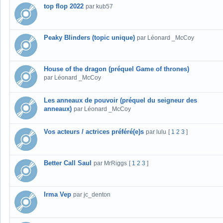
top flop 2022
par kub57
Peaky Blinders (topic unique)
par Léonard _McCoy
House of the dragon (préquel Game of thrones)
par Léonard _McCoy
Les anneaux de pouvoir (préquel du seigneur des
anneaux)
par Léonard _McCoy
Vos acteurs / actrices préféré(e)s
par lulu
[
1
2
3
]
Better Call Saul
par MrRiggs
[
1
2
3
]
Irma Vep
par jc_denton