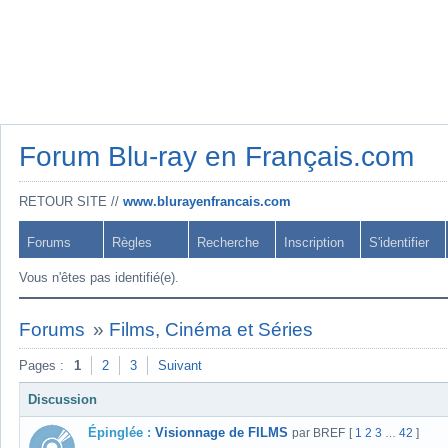
Forum Blu-ray en Français.com
RETOUR SITE //
www.blurayenfrancais.com
Forums
Règles
Recherche
Inscription
S'identifier
Vous n'êtes pas identifié(e).
Forums
»
Films, Cinéma et Séries
Pages :
1
2
3
Suivant
Discussion
Épinglée :
Visionnage de FILMS
par BREF
[
1
2
3
42
]
…