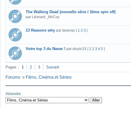
The Walking Dead (nouvelle série / 2éme spin off)
par Léonard _McCoy
13 Reasons why
par tavenas
[
1
2
3
]
Votre top 3 du Nanar !
par drazic33
[
1
2
3
4
5
]
Pages :
1
2
3
Suivant
Forums
»
Films, Cinéma et Séries
Atteindre