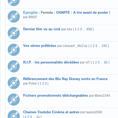
Épinglée :
Fermée :
CHARTE : A lire avant de poster !
par BREF
Dernier film vu au ciné
par lulu
[
1
2
3
458
]
…
Vos séries préférées
par Léonard _McCoy
[
1
2
3
242
]
…
R.I.P. - les personnalités décédées
par xIT
[
1
2
3
92
]
…
Référencement des Blu Ray Disney sortis en France
par Pcfun
[
1
2
3
]
Fichiers promotionnels téléchargeables
par Manu1544
Chaines Youtube Cinéma et autres
par laures2000
[
1
2
3
11
]
…