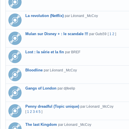
La revolution (Netflix)
par Léonard _McCoy
Mulan sur Disney + : le scandale !!!
par Guts59
[
1
2
]
Lost : la série et la fin
par BREF
Bloodline
par Léonard _McCoy
Gangs of London
par djfeelip
Penny dreadful (Topic unique)
par Léonard _McCoy
[
1
2
3
4
5
]
The last Kingdom
par Léonard _McCoy