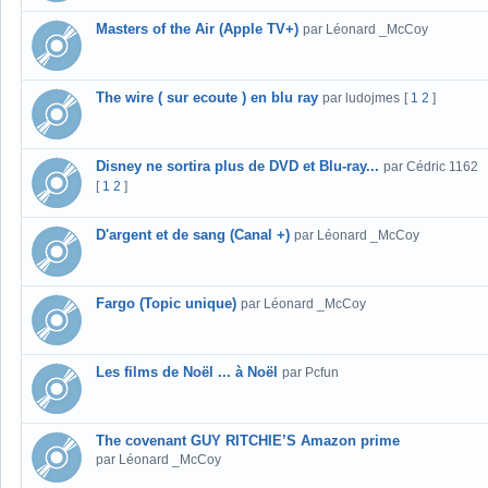
Masters of the Air (Apple TV+)
par Léonard _McCoy
The wire ( sur ecoute ) en blu ray
par ludojmes
[
1
2
]
Disney ne sortira plus de DVD et Blu-ray...
par Cédric 1162
[
1
2
]
D'argent et de sang (Canal +)
par Léonard _McCoy
Fargo (Topic unique)
par Léonard _McCoy
Les films de Noël ... à Noël
par Pcfun
The covenant GUY RITCHIE’S Amazon prime
par Léonard _McCoy