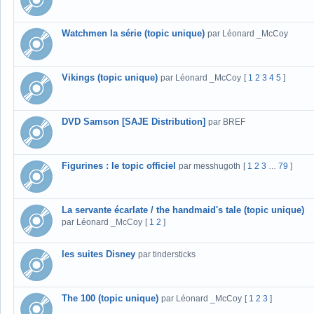
Watchmen la série (topic unique)
par Léonard _McCoy
Vikings (topic unique)
par Léonard _McCoy
[
1
2
3
4
5
]
DVD Samson [SAJE Distribution]
par BREF
Figurines : le topic officiel
par messhugoth
[
1
2
3
79
]
…
La servante écarlate / the handmaid's tale (topic unique)
par Léonard _McCoy
[
1
2
]
les suites Disney
par tindersticks
The 100 (topic unique)
par Léonard _McCoy
[
1
2
3
]