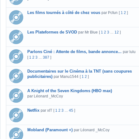
Les films tournés à côté de chez vous
par Pcfun
[
1
2
]
Les Plateformes de SVOD
par Mr Blue
[
1
2
3
12
]
…
Parlons Ciné : Attente de films, bande annonce...
par lulu
[
1
2
3
387
]
…
Documentaires sur le Cinéma à la TNT (sans coupures
publicitaires)
par Manu1544
[
1
2
]
A Knight of the Seven Kingdoms (HBO max)
par Léonard _McCoy
Netflix
par xIT
[
1
2
3
45
]
…
Mobland (Paramount +)
par Léonard _McCoy