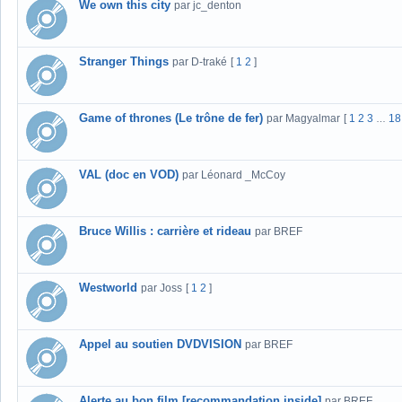
We own this city
par jc_denton
Stranger Things
par D-traké
[
1
2
]
Game of thrones (Le trône de fer)
par Magyalmar
[
1
2
3
18
…
VAL (doc en VOD)
par Léonard _McCoy
Bruce Willis : carrière et rideau
par BREF
Westworld
par Joss
[
1
2
]
Appel au soutien DVDVISION
par BREF
Alerte au bon film [recommandation inside]
par BREF