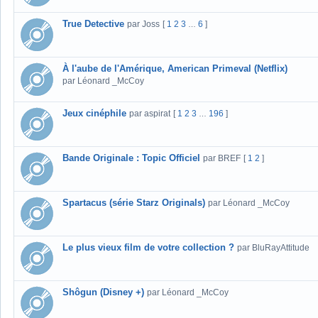
True Detective
par Joss
[
1
2
3
6
]
…
À l'aube de l'Amérique, American Primeval (Netflix)
par Léonard _McCoy
Jeux cinéphile
par aspirat
[
1
2
3
196
]
…
Bande Originale : Topic Officiel
par BREF
[
1
2
]
Spartacus (série Starz Originals)
par Léonard _McCoy
Le plus vieux film de votre collection ?
par BluRayAttitude
Shôgun (Disney +)
par Léonard _McCoy