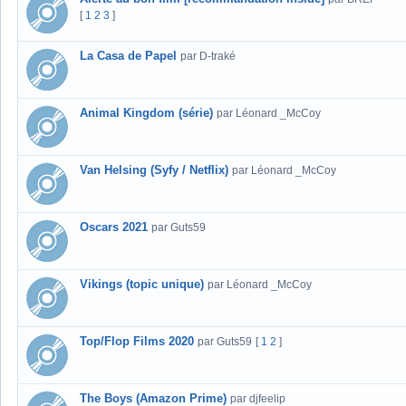
[
1
2
3
]
La Casa de Papel
par D-traké
Animal Kingdom (série)
par Léonard _McCoy
Van Helsing (Syfy / Netflix)
par Léonard _McCoy
Oscars 2021
par Guts59
Vikings (topic unique)
par Léonard _McCoy
Top/Flop Films 2020
par Guts59
[
1
2
]
The Boys (Amazon Prime)
par djfeelip