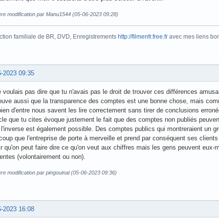
ère modification par Manu1544 (05-06-2023 09:28)
ction familiale de BR, DVD, Enregistrements
http://filmenfr.free.fr
avec mes liens bonu
6-2023 09:35
 voulais pas dire que tu n'avais pas le droit de trouver ces différences amusa
rouve aussi que la transparence des comptes est une bonne chose, mais comm
en d'entre nous savent les lire correctement sans tirer de conclusions erron
icle que tu cites évoque justement le fait que des comptes non publiés peuvent
l'inverse est également possible. Des comptes publics qui montreraient un gros 
oup que l'entreprise de porte à merveille et prend par conséquent ses clients
r qu'on peut faire dire ce qu'on veut aux chiffres mais les gens peuvent eux-
rentes (volontairement ou non).
re modification par pingouinal (05-06-2023 09:36)
6-2023 16:08