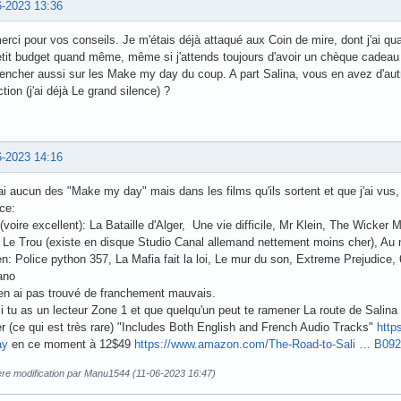
6-2023 13:36
rci pour vos conseils. Je m'étais déjà attaqué aux Coin de mire, dont j'ai qu
tit budget quand même, même si j'attends toujours d'avoir un chèque cadeau 
ncher aussi sur les Make my day du coup. A part Salina, vous en avez d'autre
ction (j'ai déjà Le grand silence) ?
6-2023 14:16
ai aucun des "Make my day" mais dans les films qu'ils sortent et que j'ai v
ce:
(voire excellent): La Bataille d'Alger, Une vie difficile, Mr Klein, The Wicker 
 Le Trou (existe en disque Studio Canal allemand nettement moins cher), Au nom
: Police python 357, La Mafia fait la loi, Le mur du son, Extreme Prejudice,
ano
'en ai pas trouvé de franchement mauvais.
 tu as un lecteur Zone 1 et que quelqu'un peut te ramener La route de Salina
r (ce qui est très rare) "Includes Both English and French Audio Tracks"
http
ay
en ce moment à 12$49
https://www.amazon.com/The-Road-to-Sali … B0
ère modification par Manu1544 (11-06-2023 16:47)