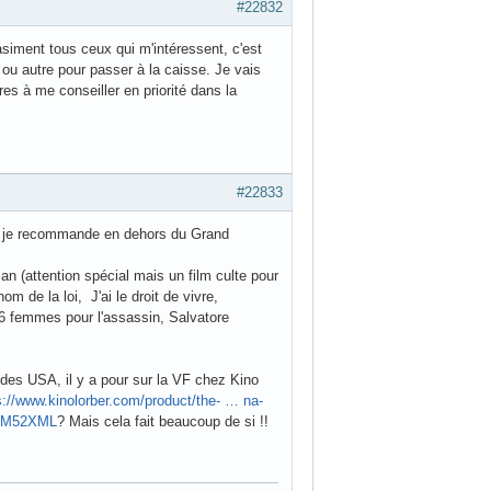
#22832
asiment tous ceux qui m'intéressent, c'est
ou autre pour passer à la caisse. Je vais
s à me conseiller en priorité dans la
#22833
us, je recommande en dehors du Grand
Man (attention spécial mais un film culte pour
 de la loi, J'ai le droit de vivre,
 6 femmes pour l'assassin, Salvatore
 des USA, il y a pour sur la VF chez Kino
s://www.kinolorber.com/product/the- … na-
92M52XML
? Mais cela fait beaucoup de si !!