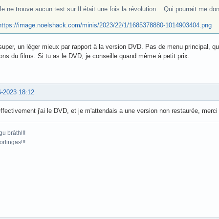
Je ne trouve aucun test sur Il était une fois la révolution... Qui pourrait me d
https://image.noelshack.com/minis/2023/22/1/1685378880-1014903404.png
uper, un léger mieux par rapport à la version DVD. Pas de menu principal, qu
ons du films. Si tu as le DVD, je conseille quand même à petit prix.
6-2023 18:12
ffectivement j'ai le DVD, et je m'attendais a une version non restaurée, merci
gu bràth!!!
orlingas!!!