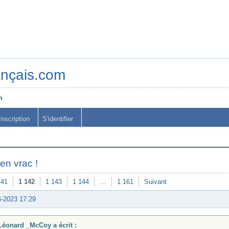
ançais.com
m
Inscription
S'identifier
en vrac !
141
1 142
1 143
1 144
…
1 161
Suivant
6-2023 17:29
Léonard _McCoy a écrit :