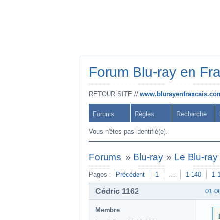
Forum Blu-ray en Fr
RETOUR SITE //
www.blurayenfrancais.co
Forums
Règles
Recherche
Vous n'êtes pas identifié(e).
Forums
»
Blu-ray
»
Le Blu-ray 
Pages :
Précédent
1
…
1 140
1 
Cédric 1162
01-0
Membre