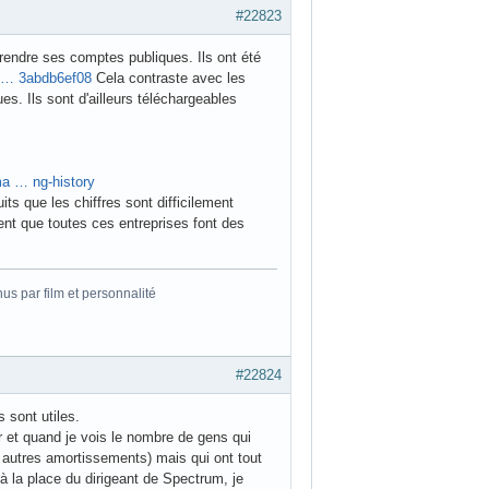
#22823
endre ses comptes publiques. Ils ont été
sp … 3abdb6ef08
Cela contraste avec les
es. Ils sont d'ailleurs téléchargeables
ma … ng-history
its que les chiffres sont difficilement
ent que toutes ces entreprises font des
s par film et personnalité
#22824
 sont utiles.
r et quand je vois le nombre de gens qui
t autres amortissements) mais qui ont tout
 à la place du dirigeant de Spectrum, je