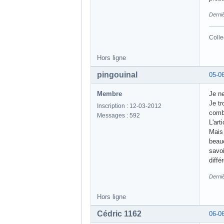
Derni
Colle
Hors ligne
pingouinal
05-0
Membre
Je ne
Je t
Inscription : 12-03-2012
combi
Messages : 592
L'art
Mais 
beauc
savoi
diffé
Derniè
Hors ligne
Cédric 1162
06-0