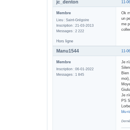
jc_denton
11-0
Membre
Ok me
un pe
Lieu : Saint-Grégoire
me pe
Inscription : 21-03-2013
colle
Messages : 2 222
Hors ligne
Manu1544
11-0
Membre
Je n'
Silen
Inscription : 06-01-2022
Bien 
Messages : 1 845
moi),
Moyen
Giuli
Je n
PS Si
Lorbe
blu-r
Derni