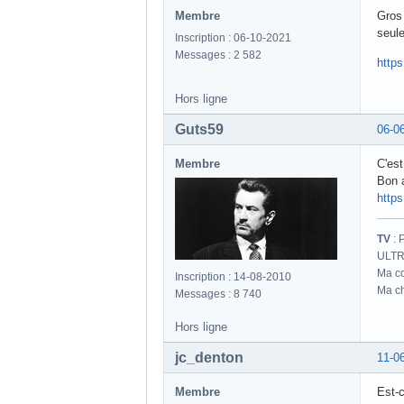
Membre
Gros 
seule
Inscription : 06-10-2021
Messages : 2 582
http
Hors ligne
Guts59
06-0
Membre
C'est
Bon a
http
TV
: 
ULTR
Ma co
Inscription : 14-08-2010
Ma ch
Messages : 8 740
Hors ligne
jc_denton
11-0
Membre
Est-c