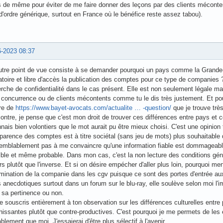
s de même pour éviter de me faire donner des leçons par des clients méconten
d'ordre générique, surtout en France où le bénéfice reste assez tabou).
6-2023 08:37
utre point de vue consiste à se demander pourquoi un pays comme la Grande-B
atoire et libre d'accès la publication des comptes pour ce type de companie
rche de confidentialité dans le cas présent. Elle est non seulement légale ma
 concurrence ou de clients mécontents comme tu le dis très justement. Et pour
ure de
https://www.bayet-avocats.com/actualite … -question/
que je trouve très
ontre, je pense que c'est mon droit de trouver ces différences entre pays e
nais bien volontiers que le mot aurait pu être mieux choisi. C'est une opinion
parence des comptes est à titre sociétal (sans jeu de mots) plus souhaitable q
semblablement pas à me convaincre qu'une information fiable est dommageable
ble et même probable. Dans mon cas, c'est la non lecture des conditions gé
rs plutôt que l'inverse. Et si on désire empécher d'aller plus loin, pourquoi me
mination de la companie dans les cgv puisque ce sont des portes d'entrée au
 anecdotiques surtout dans un forum sur le blu-ray, elle soulève selon moi l'im
 sa pertinence ou non.
 souscris entièrement à ton observation sur les différences culturelles entre 
hissantes plutôt que contre-productives. C'est pourquoi je me permets de le
blement que moi. J'essaierai d'être plus sélectif à l'avenir.