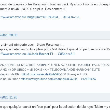
coup de gueule contre Paramount, tout les Jack Ryan sont sortis en Blu-ray 4K
ment à un 4K. 24,99 € en plus. Pas content !!
s://www.amazon.fr/Danger-imm%C3%A9d … 316&sr=1-1
6-2023 20:03
 vraiment n'importe quoi ! Bravo Paramount...
près, acheter les 5 films plein pot, c'est délirant quand on peut se procurer l'i
s://www.amazon.co.uk/Jack-Boxset-Fi … C85&sr=8-1
PANASONIC TX-65GZ1000 /
AMPLI
: DENON AVR-X1600H/
AUDIO
: PACK FOCAL
A HD 4k DP-UB820 + MI BOX S 4K + TELECOMMANDE HARMONY ELITE
llection de BR :
http://c.mymovies.dk/Guts59/
/600 Blu-ray et UHD.
aîne Youtube :
https://www.youtube.com/channel/UC4Zisf … x1ZEl8slcw
6-2023 11:26
e que quelqu'un aurait un "bon plan" pour la collection de blu-rays "Make my