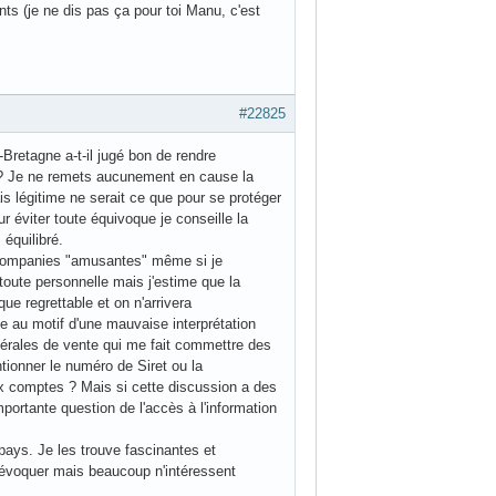
ts (je ne dis pas ça pour toi Manu, c'est
#22825
retagne a-t-il jugé bon de rendre
s ? Je ne remets aucunement en cause la
is légitime ne serait ce que pour se protéger
 éviter toute équivoque je conseille la
 équilibré.
t companies "amusantes" même si je
 toute personnelle mais j'estime que la
ue regrettable et on n'arrivera
 au motif d'une mauvaise interprétation
nérales de vente qui me fait commettre des
ntionner le numéro de Siret ou la
x comptes ? Mais si cette discussion a des
portante question de l'accès à l'information
pays. Je les trouve fascinantes et
s évoquer mais beaucoup n'intéressent