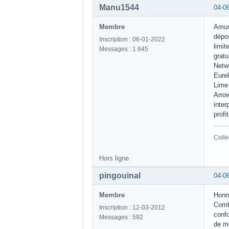
Manu1544
04-0
Membre
Amus
dépos
Inscription : 06-01-2022
limit
Messages : 1 845
grat
Netw
Eure
Lime
Arrow
inter
profi
Colle
Hors ligne
pingouinal
04-0
Membre
Honnê
Combi
Inscription : 12-03-2012
confo
Messages : 592
de mê