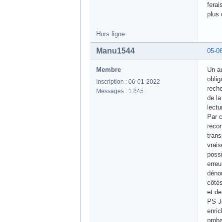
ferai
plus 
Hors ligne
Manu1544
05-0
Membre
Un a
oblig
Inscription : 06-01-2022
reche
Messages : 1 845
de la
lect
Par c
recon
trans
vrai
possi
erreu
déno
côtés
et de
PS Je
enric
proba