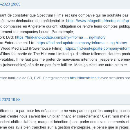
6-2023 19:05
ant de constater que Spectrum Films est une companie qui ne souhaite pas r
és avec déclaration de confidentialité.
https://www.infogreffe.fr/entreprise/
ed companies en Angleterre qui ont l'obligation de rendre leurs comptes publiqu
uitement sur companies house. Par exemple,
ork Dvd:
https://find-and-update.company-informa … ng-history
ka Entertainment Ltd:
https://find-and-update.company-informa … ng-history
 Wood Media Ltd (Powerhouse Films):
https://find-and-update.company-infor
Films fait partie de The Hut.com Limited qui distribue tellement d'autres produ
prétables. Il ne faut pas me préter de mauvaises intentions, j'espère sincèrem
ts (raisonnables) afin de ne pas faire faillitte. Mais ça c'est une autre histoire.
ction familiale de BR, DVD, Enregistrements
http://filmenfr.free.fr
avec mes liens bonu
6-2023 19:58
tement, à part pour les créanciers je ne vois pas en quoi les comptes publics
en d'entre nous savent lire un bilan financier correctement? C'est mon métie
ndent chiffre d'affaire, marge et bénéfice (sans parler des investissements e
me des avis bien tranchés sur la gestion d'entreprise, je pense que si j'étais