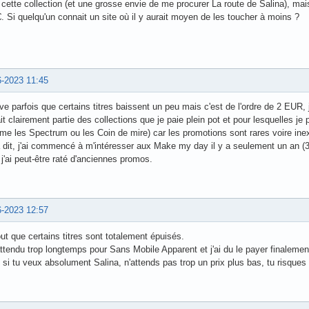
cette collection (et une grosse envie de me procurer La route de Salina), mais
. Si quelqu'un connait un site où il y aurait moyen de les toucher à moins ?
6-2023 11:45
rive parfois que certains titres baissent un peu mais c'est de l'ordre de 2 EUR,
it clairement partie des collections que je paie plein pot et pour lesquelles je 
e les Spectrum ou les Coin de mire) car les promotions sont rares voire inex
 dit, j'ai commencé à m'intéresser aux Make my day il y a seulement un an (35 
j'ai peut-être raté d'anciennes promos.
6-2023 12:57
ut que certains titres sont totalement épuisés.
attendu trop longtemps pour Sans Mobile Apparent et j'ai du le payer finalemen
si tu veux absolument Salina, n'attends pas trop un prix plus bas, tu risques d