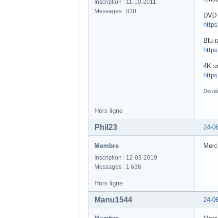
Inscription : 11-10-2011
Messages : 830
DVD 
http
Blu-
http
4K u
http
Derni
Hors ligne
Phil23
24-0
Membre
Merci
Inscription : 12-03-2019
Messages : 1 638
Hors ligne
Manu1544
24-0