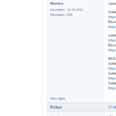
Membre
Lien
Inscription : 11-10-2011
Sold
Messages : 830
http
Blu-r
http
sold
http
Blu-
http
MUS
Sold
http
Sold
http
Sold
http
Hors ligne
Pcfun
27-0