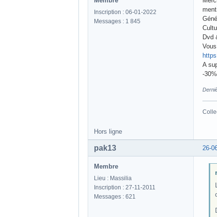
Membre
Merci
ment
Inscription : 06-01-2022
Géné
Messages : 1 845
Cult
Dvd 
Vous 
https
A sup
-30% 
Derni
Colle
Hors ligne
pak13
26-0
Membre
Lieu : Massilia
Inscription : 27-11-2011
Messages : 621