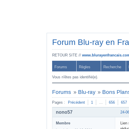
Forum Blu-ray en Fr
RETOUR SITE //
www.blurayenfrancais.co
Forums
Règles
Recherche
Vous n'êtes pas identifié(e).
Forums
»
Blu-ray
»
Bons Plans
Pages :
Précédent
1
…
656
657
nono57
24-0
Membre
Lien 
réduc