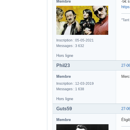
Membre
-5€ s
http
"Tant
Inscription : 05-05-2021
Messages : 3 632
Hors ligne
Phil23
27-0
Membre
Merci
Inscription : 12-03-2019
Messages : 1 638
Hors ligne
Guts59
27-0
Membre
Éligi