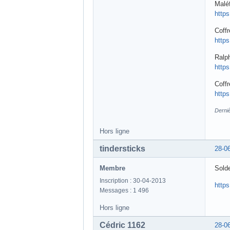
Maléf
http
Coff
http
Ralph
http
Coffr
http
Derni
Hors ligne
tindersticks
28-0
Membre
Sold
Inscription : 30-04-2013
https
Messages : 1 496
Hors ligne
Cédric 1162
28-0