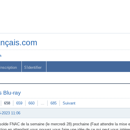
ançais.com
m
Inscription
S'identifier
 Blu-ray
658
659
660
…
685
Suivant
6-2023 11:06
solde FNAC de la semaine (le mercredi 28) prochaine (Faut attendre la mise e
tion en attendant vous pouvez vous faire une idée de ce qui peut vous intéres