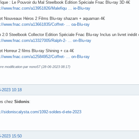
ique : Le Pouvoir du Mal Steelbook Edition Spéciale Fnac Blu-ray 3D 4€
s://www.fnac.com/a13951826/Malefiqu … ie-Blu-ray
ret Nouveaux Héros 2 Films Blu-ray shazam + aquaman 4€
s://www.fnac.com/a13661835/Coffret- … oa-Blu-ray
 2.0 Steelbook Collector Edition Spéciale Fnac Blu-ray Inclus un livret inédi
s://www.fnac.com/a13327005/Ralph-2- … on-Blu-ray
et Horreur 2 films Blu-ray Shining + ca 4€
s://www.fnac.com/a12584952/Coffret- … on-Blu-ray
ère modification par nono57 (28-06-2023 08:17)
6-2023 10:18
es chez
Sidonis
:
://sidoniscalysta.com/1092-soldes-d-ete-2023
6-2023 15:50