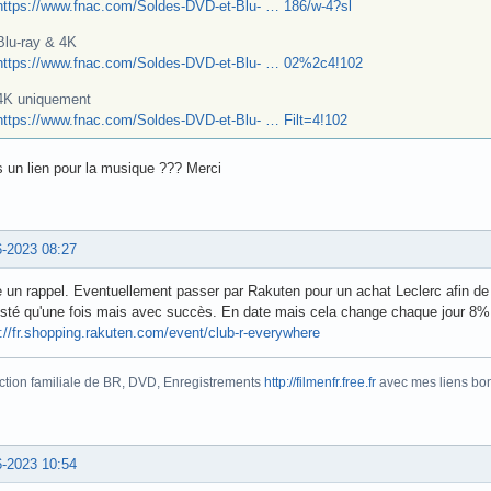
https://www.fnac.com/Soldes-DVD-et-Blu- … 186/w-4?sl
Blu-ray & 4K
https://www.fnac.com/Soldes-DVD-et-Blu- … 02%2c4!102
4K uniquement
https://www.fnac.com/Soldes-DVD-et-Blu- … Filt=4!102
 un lien pour la musique ??? Merci
6-2023 08:27
 un rappel. Eventuellement passer par Rakuten pour un achat Leclerc afin de
testé qu'une fois mais avec succès. En date mais cela change chaque jour 8%
://fr.shopping.rakuten.com/event/club-r-everywhere
ction familiale de BR, DVD, Enregistrements
http://filmenfr.free.fr
avec mes liens bonu
6-2023 10:54