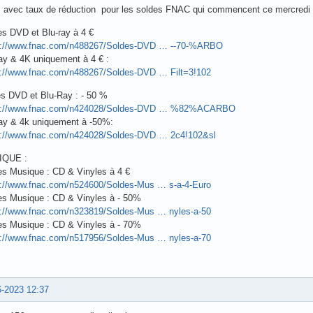
s avec taux de réduction pour les soldes FNAC qui commencent ce mercredi 
es DVD et Blu-ray à 4 €
s://www.fnac.com/n488267/Soldes-DVD … --70-%ARBO
ay & 4K uniquement à 4 € :
s://www.fnac.com/n488267/Soldes-DVD … Filt=3!102
es DVD et Blu-Ray : - 50 %
s://www.fnac.com/n424028/Soldes-DVD … %82%ACARBO
ray & 4k uniquement à -50%:
s://www.fnac.com/n424028/Soldes-DVD … 2c4!102&sl
IQUE :
es Musique : CD & Vinyles à 4 €
s://www.fnac.com/n524600/Soldes-Mus … s-a-4-Euro
es Musique : CD & Vinyles à - 50%
s://www.fnac.com/n323819/Soldes-Mus … nyles-a-50
es Musique : CD & Vinyles à - 70%
s://www.fnac.com/n517956/Soldes-Mus … nyles-a-70
6-2023 12:37