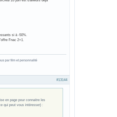
credi 28 juin est d'ailleurs déja
essants si à -50%.
'offre Fnac 2+1.
s par film et personnalité
#13144
ise en page pour connaitre les
e qui peut vous intéresser) :