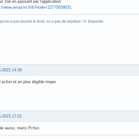
ur 15€ en passant par l'application
s://www.amazon.fr/b?node=22775839031
 qu'on a pas touché le fond, on a pas de réaction." A. Dupontel
6-2023 14:39
 pcfun et en plus éligible impec
6-2023 17:01
ble aussi, merci Pcfun.