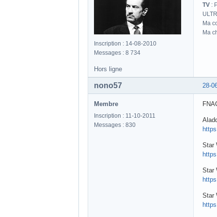
TV
: 
ULTR
Ma co
Ma ch
Inscription : 14-08-2010
Messages : 8 734
Hors ligne
nono57
28-0
Membre
FNAC
Inscription : 11-10-2011
Aladd
Messages : 830
http
Star
http
Star 
http
Star 
http