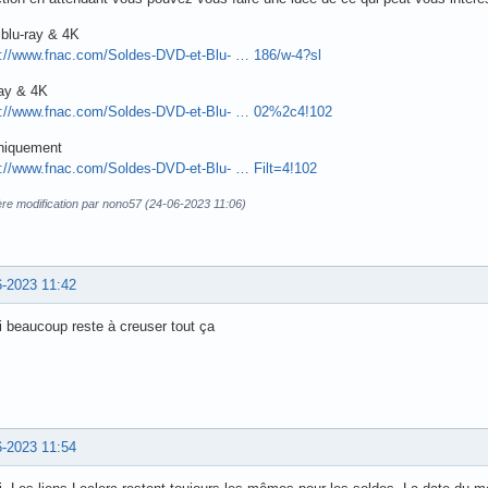
blu-ray & 4K
s://www.fnac.com/Soldes-DVD-et-Blu- … 186/w-4?sl
ray & 4K
s://www.fnac.com/Soldes-DVD-et-Blu- … 02%2c4!102
niquement
s://www.fnac.com/Soldes-DVD-et-Blu- … Filt=4!102
ère modification par nono57 (24-06-2023 11:06)
6-2023 11:42
 beaucoup reste à creuser tout ça
6-2023 11:54