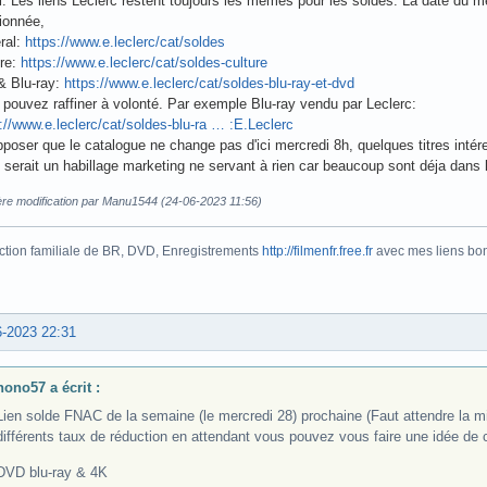
. Les liens Leclerc restent toujours les mêmes pour les soldes. La date du mer
ionnée,
ral:
https://www.e.leclerc/cat/soldes
ure:
https://www.e.leclerc/cat/soldes-culture
& Blu-ray:
https://www.e.leclerc/cat/soldes-blu-ray-et-dvd
pouvez raffiner à volonté. Par exemple Blu-ray vendu par Leclerc:
://www.e.leclerc/cat/soldes-blu-ra … :E.Leclerc
poser que le catalogue ne change pas d'ici mercredi 8h, quelques titres intér
serait un habillage marketing ne servant à rien car beaucoup sont déja dans l
ère modification par Manu1544 (24-06-2023 11:56)
ction familiale de BR, DVD, Enregistrements
http://filmenfr.free.fr
avec mes liens bonu
6-2023 22:31
nono57 a écrit :
Lien solde FNAC de la semaine (le mercredi 28) prochaine (Faut attendre la m
différents taux de réduction en attendant vous pouvez vous faire une idée de c
DVD blu-ray & 4K