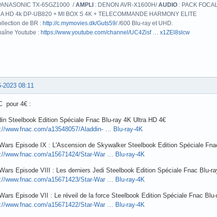
PANASONIC TX-65GZ1000 /
AMPLI
: DENON AVR-X1600H/
AUDIO
: PACK FOCAL
A HD 4k DP-UB820 + MI BOX S 4K + TELECOMMANDE HARMONY ELITE
llection de BR :
http://c.mymovies.dk/Guts59/
/600 Blu-ray et UHD.
aîne Youtube :
https://www.youtube.com/channel/UC4Zisf … x1ZEl8slcw
6-2023 08:11
 pour 4€ :
in Steelbook Edition Spéciale Fnac Blu-ray 4K Ultra HD 4€
s://www.fnac.com/a13548057/Aladdin- … Blu-ray-4K
 Wars Episode IX : L'Ascension de Skywalker Steelbook Edition Spéciale Fnac
s://www.fnac.com/a15671424/Star-War … Blu-ray-4K
Wars Episode VIII : Les derniers Jedi Steelbook Edition Spéciale Fnac Blu-r
s://www.fnac.com/a15671423/Star-War … Blu-ray-4K
Wars Episode VII : Le réveil de la force Steelbook Edition Spéciale Fnac Blu
s://www.fnac.com/a15671422/Star-War … Blu-ray-4K