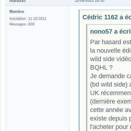
nono57
12-09-2023 19:10
Membre
Cédric 1162 a écr
Inscription : 11-10-2011
Messages : 830
nono57 a écrit
Par hasard est
la nouvelle éd
wild side vidéo
BQHL ?
Je demande ca
(bd wild side)
UK récemment,
(dernière exem
cette année a
existe depuis 
l'acheter pour