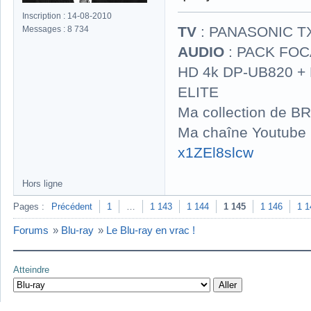
Inscription : 14-08-2010
TV
: PANASONIC T
Messages : 8 734
AUDIO
: PACK FOCA
HD 4k DP-UB820 
ELITE
Ma collection de BR
Ma chaîne Youtube
x1ZEl8slcw
Hors ligne
Pages :
Précédent
1
…
1 143
1 144
1 145
1 146
1 1
Forums
»
Blu-ray
»
Le Blu-ray en vrac !
Atteindre