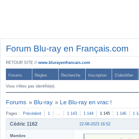
Forum Blu-ray en Français.com
RETOUR SITE //
www.blurayenfrancais.com
Forums
Règles
Recherche
Inscription
S'identifier
Vous n'êtes pas identifié(e).
Forums
»
Blu-ray
»
Le Blu-ray en vrac !
Pages :
Précédent
1
…
1 143
1 144
1 145
1 146
1 1
Cédric 1162
22-08-2023 16:52
Membre