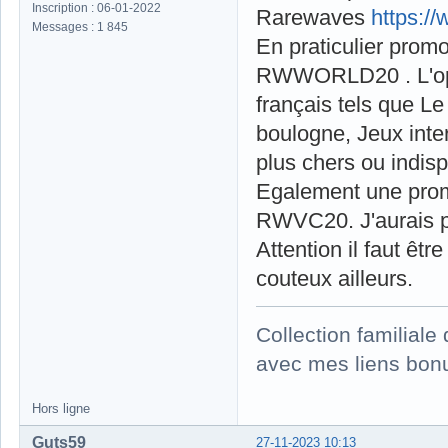
Inscription : 06-01-2022
Rarewaves
https:/
Messages : 1 845
En praticulier prom
RWWORLD20 . L'oppo
français tels que L
boulogne, Jeux inte
plus chers ou indis
Egalement une prom
RWVC20. J'aurais pe
Attention il faut êtr
couteux ailleurs.
Collection familial
avec mes liens bonu
Hors ligne
Guts59
27-11-2023 10:13