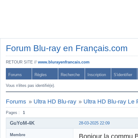
Forum Blu-ray en Français.com
RETOUR SITE //
www.blurayenfrancais.com
Forums
Règles
Recherche
Inscription
S'identifier
Vous n'êtes pas identifié(e).
Forums
»
Ultra HD Blu-ray
»
Ultra HD Blu-ray Le 
Pages :
1
GuYoM-4K
28-03-2025 22:09
Membre
Bonjour la commu 