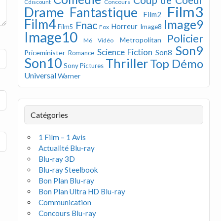
Concours
Cdiscount
Film3
Drame
Fantastique
Film2
Film4
Image9
Fnac
Horreur
Image8
Film5
Fox
Image10
Policier
Metropolitan
M6 Vidéo
Son9
Science Fiction
Son8
Priceminister
Romance
Son10
Thriller
Top Démo
Sony Pictures
Universal
Warner
Catégories
1 Film – 1 Avis
Actualité Blu-ray
Blu-ray 3D
Blu-ray Steelbook
Bon Plan Blu-ray
Bon Plan Ultra HD Blu-ray
Communication
Concours Blu-ray