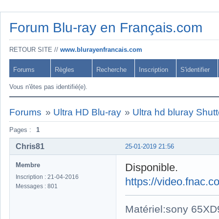
Forum Blu-ray en Français.com
RETOUR SITE //
www.blurayenfrancais.com
Forums
Règles
Recherche
Inscription
S'identifier
Vous n'êtes pas identifié(e).
Forums
»
Ultra HD Blu-ray
»
Ultra hd bluray Shutt
Pages :
1
Chris81
25-01-2019 21:56
Membre
Disponible.
Inscription : 21-04-2016
https://video.fnac
Messages : 801
Matériel:sony 65X