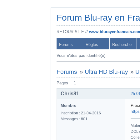
Forum Blu-ray en Fr
RETOUR SITE //
www.blurayenfrancais.co
Forums
Règles
Recherche
Vous n'êtes pas identifié(e).
Forums
»
Ultra HD Blu-ray
»
U
Pages :
1
Chris81
25-0
Membre
Préc
http
Inscription : 21-04-2016
Messages : 801
Maté
DOLB
Colle