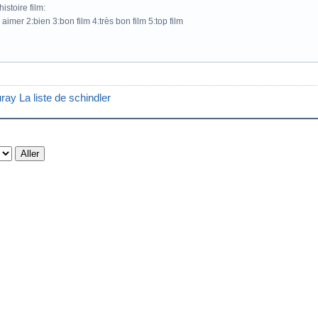
istoire film:
 aimer 2:bien 3:bon film 4:très bon film 5:top film
uray La liste de schindler