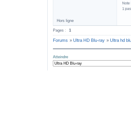
Note h
1:pas
Hors ligne
Pages :
1
Forums
»
Ultra HD Blu-ray
»
Ultra hd bl
Atteindre