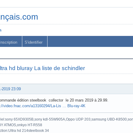
ançais.com
m
Inscription
S'identifier
ltra hd bluray La liste de schindler
1-2019 23:09
ommande édition steelbook collector le 20 mars 2019 à 29.99.
s://video.fnac.com/a13160294/La-Lis … Blu-ray-4K
riel:sony 65XD9305B,sony kdl-55W905A,Oppo UDP 203,samsung UBD-K8500,son
Y ATMOS,onkyo HT-R558
ction:Ultra hd 214steelbook 34