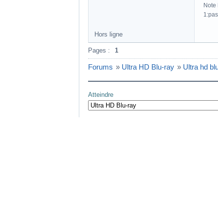
Note h
1:pas
Hors ligne
Pages :
1
Forums
»
Ultra HD Blu-ray
»
Ultra hd bl
Atteindre