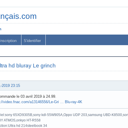
ançais.com
m
Inscription
S'identifier
ltra hd bluray Le grinch
1-2019 23:15
ommande le 03 avril 2019 à 24.99.
s://video.fnac.com/a13146556/Le-Gri … Blu-ray-4K
riel:sony 65XD9305B,sony kdl-55W905A,Oppo UDP 203,samsung UBD-K8500,son
Y ATMOS,onkyo HT-R558
ction:Ultra hd 214steelbook 34