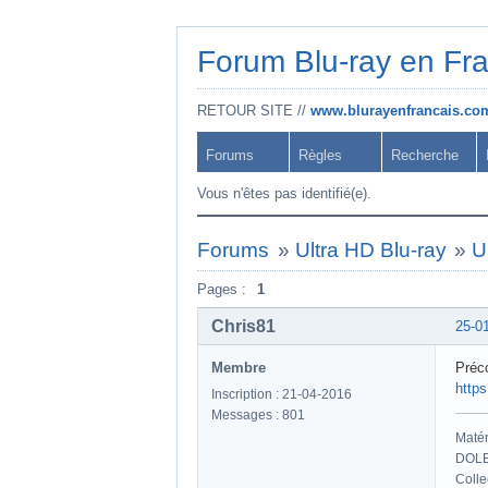
Forum Blu-ray en Fr
RETOUR SITE //
www.blurayenfrancais.co
Forums
Règles
Recherche
Vous n'êtes pas identifié(e).
Forums
»
Ultra HD Blu-ray
»
U
Pages :
1
Chris81
25-0
Membre
Préc
http
Inscription : 21-04-2016
Messages : 801
Maté
DOLB
Colle