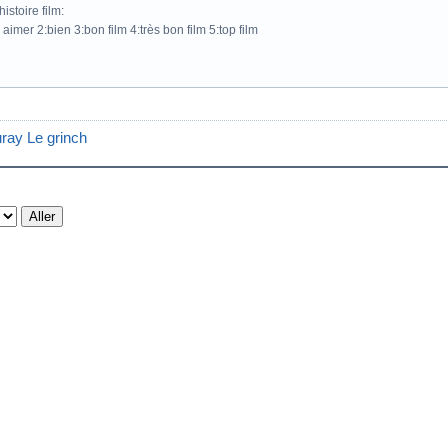
istoire film:
 aimer 2:bien 3:bon film 4:très bon film 5:top film
uray Le grinch