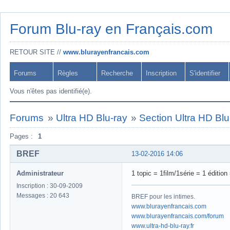
Forum Blu-ray en Français.com
RETOUR SITE //
www.blurayenfrancais.com
Forums
Règles
Recherche
Inscription
S'identifier
Vous n'êtes pas identifié(e).
Forums
»
Ultra HD Blu-ray
»
Section Ultra HD Blu
Pages :
1
BREF
13-02-2016 14:06
Administrateur
1 topic = 1film/1série = 1 éditio
Inscription : 30-09-2009
Messages : 20 643
BREF pour les intimes.
www.blurayenfrancais.com
www.blurayenfrancais.com/forum
www.ultra-hd-blu-ray.fr