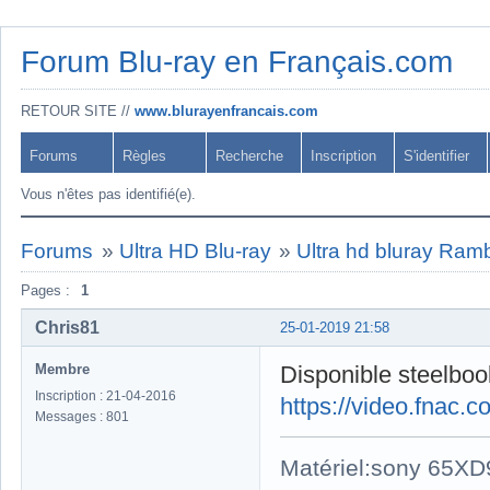
Forum Blu-ray en Français.com
RETOUR SITE //
www.blurayenfrancais.com
Forums
Règles
Recherche
Inscription
S'identifier
Vous n'êtes pas identifié(e).
Forums
»
Ultra HD Blu-ray
»
Ultra hd bluray Ramb
Pages :
1
Chris81
25-01-2019 21:58
Membre
Disponible steelbook
Inscription : 21-04-2016
https://video.fnac
Messages : 801
Matériel:sony 65X