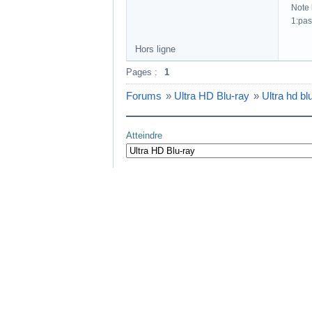
Note h
1:pas
Hors ligne
Pages :
1
Forums
»
Ultra HD Blu-ray
»
Ultra hd b
Atteindre