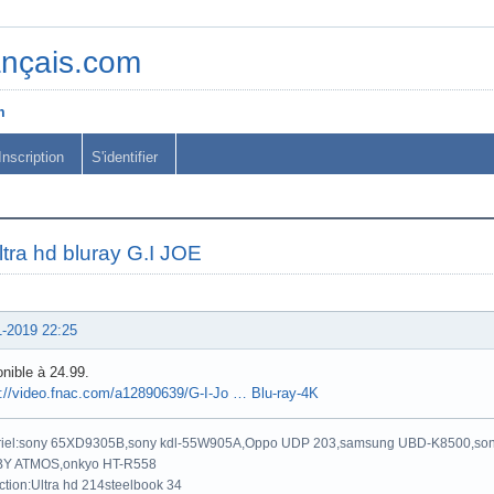
ançais.com
m
Inscription
S'identifier
ltra hd bluray G.I JOE
1-2019 22:25
nible à 24.99.
s://video.fnac.com/a12890639/G-I-Jo … Blu-ray-4K
riel:sony 65XD9305B,sony kdl-55W905A,Oppo UDP 203,samsung UBD-K8500,son
Y ATMOS,onkyo HT-R558
ction:Ultra hd 214steelbook 34