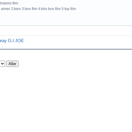
istoire film:
 aimer 2:bien 3:bon film 4:très bon film 5:top film
luray G.I JOE