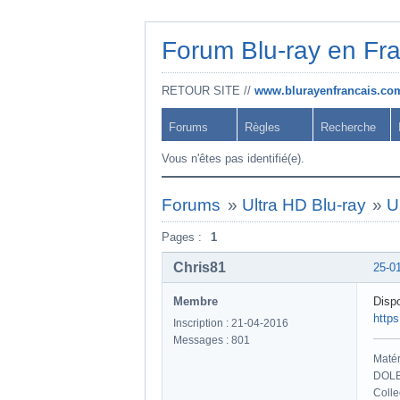
Forum Blu-ray en Fr
RETOUR SITE //
www.blurayenfrancais.co
Forums
Règles
Recherche
Vous n'êtes pas identifié(e).
Forums
»
Ultra HD Blu-ray
»
U
Pages :
1
Chris81
25-0
Membre
Dispo
http
Inscription : 21-04-2016
Messages : 801
Maté
DOLB
Colle