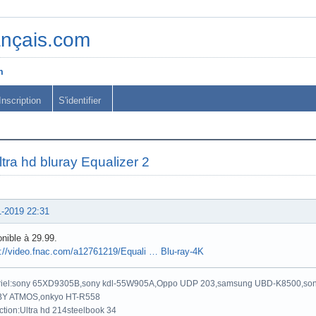
ançais.com
m
Inscription
S'identifier
ltra hd bluray Equalizer 2
1-2019 22:31
nible à 29.99.
s://video.fnac.com/a12761219/Equali … Blu-ray-4K
riel:sony 65XD9305B,sony kdl-55W905A,Oppo UDP 203,samsung UBD-K8500,son
Y ATMOS,onkyo HT-R558
ction:Ultra hd 214steelbook 34