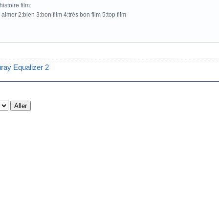
istoire film:
 aimer 2:bien 3:bon film 4:très bon film 5:top film
uray Equalizer 2