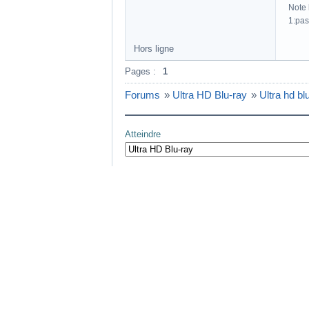
Note h
1:pas
Hors ligne
Pages :
1
Forums
»
Ultra HD Blu-ray
»
Ultra hd bl
Atteindre