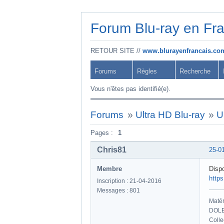
Forum Blu-ray en Fr
RETOUR SITE //
www.blurayenfrancais.co
Forums
Règles
Recherche
Vous n'êtes pas identifié(e).
Forums
»
Ultra HD Blu-ray
»
U
Pages :
1
Chris81
25-0
Membre
Dispo
http
Inscription : 21-04-2016
Messages : 801
Maté
DOLB
Colle