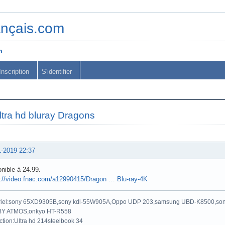
ançais.com
m
Inscription
S'identifier
ltra hd bluray Dragons
1-2019 22:37
nible à 24.99.
s://video.fnac.com/a12990415/Dragon … Blu-ray-4K
riel:sony 65XD9305B,sony kdl-55W905A,Oppo UDP 203,samsung UBD-K8500,son
Y ATMOS,onkyo HT-R558
ction:Ultra hd 214steelbook 34