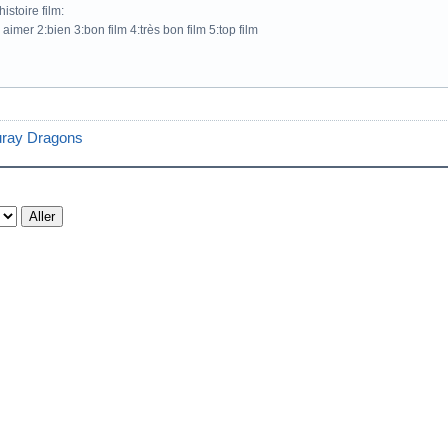
istoire film:
 aimer 2:bien 3:bon film 4:très bon film 5:top film
luray Dragons