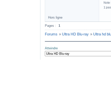
Note h
1:pas
Hors ligne
Pages :
1
Forums
»
Ultra HD Blu-ray
»
Ultra hd b
Atteindre