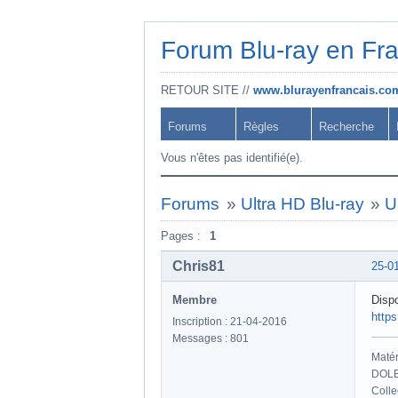
Forum Blu-ray en Fr
RETOUR SITE //
www.blurayenfrancais.co
Forums
Règles
Recherche
Vous n'êtes pas identifié(e).
Forums
»
Ultra HD Blu-ray
»
U
Pages :
1
Chris81
25-0
Membre
Dispo
http
Inscription : 21-04-2016
Messages : 801
Maté
DOLB
Colle