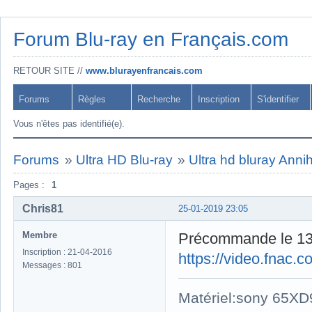
Forum Blu-ray en Français.com
RETOUR SITE //
www.blurayenfrancais.com
Forums
Règles
Recherche
Inscription
S'identifier
Vous n'êtes pas identifié(e).
Forums
»
Ultra HD Blu-ray
»
Ultra hd bluray Annih
Pages :
1
Chris81
25-01-2019 23:05
Membre
Précommande le 13 
Inscription : 21-04-2016
https://video.fnac
Messages : 801
Matériel:sony 65X