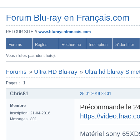
Forum Blu-ray en Français.com
RETOUR SITE //
www.blurayenfrancais.com
Forums
Règles
Recherche
Inscription
S'identifier
Vous n'êtes pas identifié(e).
Forums
»
Ultra HD Blu-ray
»
Ultra hd bluray Simet
Pages :
1
Chris81
25-01-2019 23:31
Membre
Précommande le 24 
Inscription : 21-04-2016
https://video.fnac
Messages : 801
Matériel:sony 65X