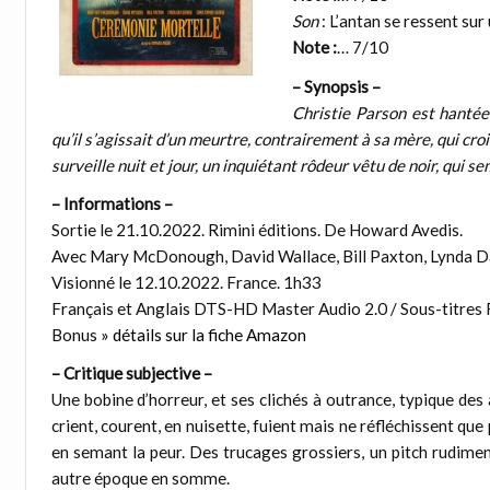
Son
: L’antan se ressent su
Note :
… 7/10
– Synopsis –
Christie Parson est hantée
qu’il s’agissait d’un meurtre, contrairement à sa mère, qui cro
surveille nuit et jour, un inquiétant rôdeur vêtu de noir, qui 
– Informations –
Sortie le 21.10.2022. Rimini éditions. De Howard Avedis.
Avec Mary McDonough, David Wallace, Bill Paxton, Lynda D
Visionné le 12.10.2022. France. 1h33
Français et Anglais DTS-HD Master Audio 2.0 / Sous-titres 
Bonus
» détails sur la fiche Amazon
– Critique subjective –
Une bobine d’horreur, et ses clichés à outrance, typique de
crient, courent, en nuisette, fuient mais ne réfléchissent que
en semant la peur. Des trucages grossiers, un pitch rudime
autre époque en somme.