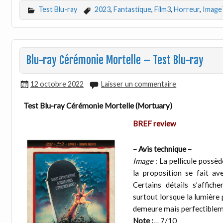
Test Blu-ray
2023
,
Fantastique
,
Film3
,
Horreur
,
Image
Blu-ray Cérémonie Mortelle – Test Blu-ray
12 octobre 2022
Laisser un commentaire
Test Blu-ray Cérémonie Mortelle (Mortuary)
BREF review
– Avis technique –
Image
: La pellicule possèd
la proposition se fait a
Certains détails s’affic
surtout lorsque la lumière 
demeure mais perfectiblem
Note :
… 7/10