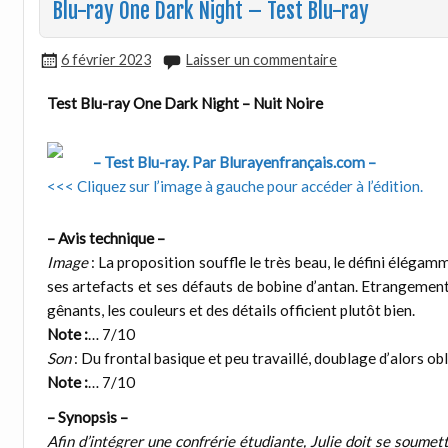
Blu-ray One Dark Night – Test Blu-ray
6 février 2023
Laisser un commentaire
Test Blu-ray One Dark Night – Nuit Noire
– Test Blu-ray. Par Blurayenfrançais.com –
<<< Cliquez sur l’image à gauche pour accéder à l’édition.
– Avis technique –
Image
: La proposition souffle le très beau, le défini éléga
ses artefacts et ses défauts de bobine d’antan. Etrangement,
gênants, les couleurs et des détails officient plutôt bien.
Note :
… 7/10
Son
: Du frontal basique et peu travaillé, doublage d’alors obl
Note :
… 7/10
– Synopsis –
Afin d’intégrer une confrérie étudiante, Julie doit se soumett