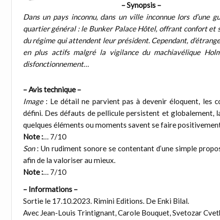
– Synopsis –
Dans un pays inconnu, dans un ville inconnue lors d’une gue
quartier général : le Bunker Palace Hôtel, offrant confort et 
du régime qui attendent leur président. Cependant, d’étranges 
en plus actifs malgré la vigilance du machiavélique Hol
disfonctionnement…
– Avis technique –
Image
: Le détail ne parvient pas à devenir éloquent, les
défini. Des défauts de pellicule persistent et globalement, 
quelques éléments ou moments savent se faire positivemen
Note :
… 7/10
Son
: Un rudiment sonore se contentant d’une simple proposi
afin de la valoriser au mieux.
Note :
… 7/10
– Informations –
Sortie le 17.10.2023. Rimini Editions. De Enki Bilal.
Avec Jean-Louis Trintignant, Carole Bouquet, Svetozar Cvet