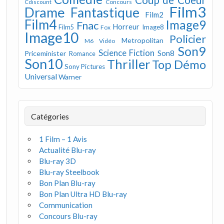
Concours
Cdiscount
Film3
Drame
Fantastique
Film2
Film4
Image9
Fnac
Horreur
Image8
Film5
Fox
Image10
Policier
Metropolitan
M6 Vidéo
Son9
Science Fiction
Son8
Priceminister
Romance
Son10
Thriller
Top Démo
Sony Pictures
Universal
Warner
Catégories
1 Film – 1 Avis
Actualité Blu-ray
Blu-ray 3D
Blu-ray Steelbook
Bon Plan Blu-ray
Bon Plan Ultra HD Blu-ray
Communication
Concours Blu-ray