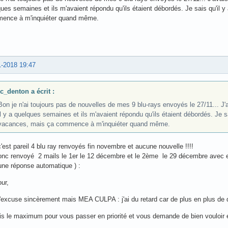
ues semaines et ils m'avaient répondu qu'ils étaient débordés. Je sais qu'il 
ence à m'inquiéter quand même.
1-2018 19:47
jc_denton a écrit :
Bon je n'ai toujours pas de nouvelles de mes 9 blu-rays envoyés le 27/11... J
il y a quelques semaines et ils m'avaient répondu qu'ils étaient débordés. Je sa
vacances, mais ça commence à m'inquiéter quand même.
'est pareil 4 blu ray renvoyés fin novembre et aucune nouvelle !!!!
 donc renvoyé 2 mails le 1er le 12 décembre et le 2ème le 29 décembre avec 
une réponse automatique ) :
ur,
excuse sincèrement mais MEA CULPA : j'ai du retard car de plus en plus de de
is le maximum pour vous passer en priorité et vous demande de bien vouloir 