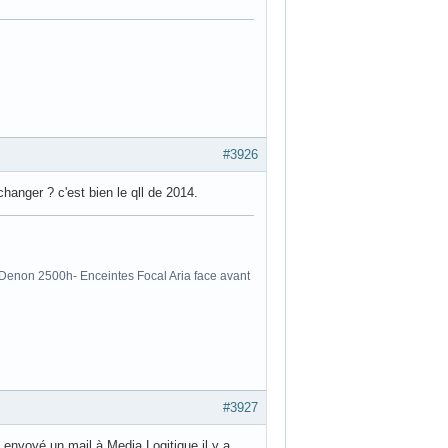
#3926
changer ? c'est bien le qll de 2014.
Denon 2500h- Enceintes Focal Aria face avant
#3927
 envoyé un mail à Media Logitique il y a