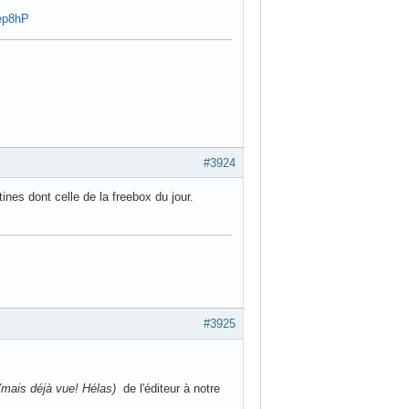
Bep8hP
#3924
ines dont celle de la freebox du jour.
#3925
(mais déjà vue! Hélas)
de l'éditeur à notre