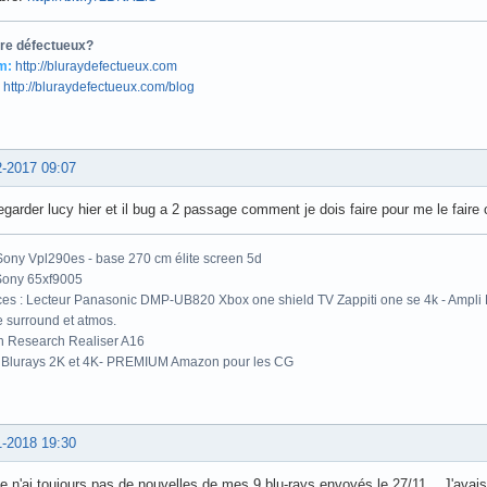
tre défectueux?
m:
http://bluraydefectueux.com
http://bluraydefectueux.com/blog
2-2017 09:07
regarder lucy hier et il bug a 2 passage comment je dois faire pour me le faire 
Sony Vpl290es - base 270 cm élite screen 5d
Sony 65xf9005
es : Lecteur Panasonic DMP-UB820 Xbox one shield TV Zappiti one se 4k - Ampli 
surround et atmos.
h Research Realiser A16
 Blurays 2K et 4K- PREMIUM Amazon pour les CG
1-2018 19:30
e n'ai toujours pas de nouvelles de mes 9 blu-rays envoyés le 27/11... J'avais