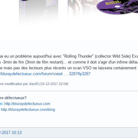
'ai eu un problème aujourd'hui avec "Rolling Thunder" (collector Wild Side) E
 -3min de fim (3min de film restant)... et comme il doit s'agir d'un infime dé
ne mais pas des lecteurs plus récents un scan VSO ne laissera certainement 
://bluraydefectueux.com/forum/viewt … 3287#p3287
ère modification par Xav83 (16-12-2017 22:04)
tre défectueux?
m:
http://bluraydefectueux.com
http://bluraydefectueux.com/blog
2-2017 10:13