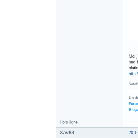
Moi j
bug à
plati
http
Derni
Un ti
Foru
Blog:
Hors ligne
Xav83
20-1