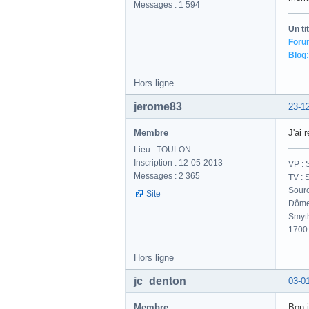
Messages : 1 594
Un ti
Foru
Blog:
Hors ligne
jerome83
23-1
Membre
J'ai 
Lieu : TOULON
Inscription : 12-05-2013
VP : 
Messages : 2 365
TV : 
Sourc
Site
Dôme 
Smyt
1700
Hors ligne
jc_denton
03-0
Membre
Bon j