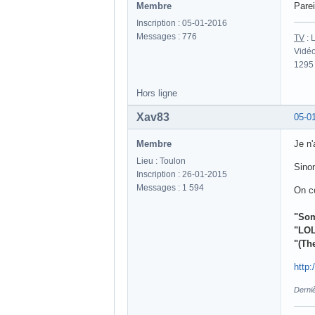
Membre
Pare
Inscription : 05-01-2016
Messages : 776
TV
: 
Vidé
1295 
Hors ligne
Xav83
05-0
Membre
Je n'
Lieu : Toulon
Sinon
Inscription : 26-01-2015
Messages : 1 594
On c
"Som
"LOL
"(Th
http
Derni