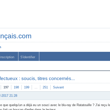
ançais.com
m
Inscription
S'identifier
ectueux : soucis, titres concernés...
197
198
199
…
251
Suivant
2-2017 21:28
e que quelqu'un a déjà eu un souci avec le blu-ray de Ratatouille ? J'ai reçu le
ay fait un boucan d'enfer dans le lecteur.