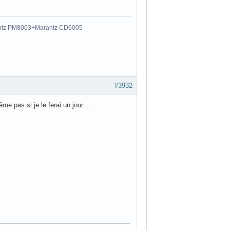
antz PM8003+Marantz CD6005 -
#3932
e pas si je le ferai un jour....