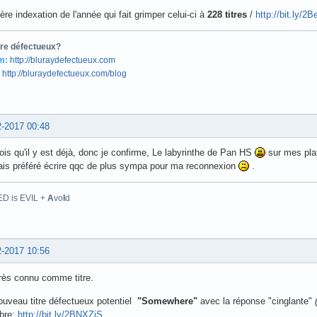
ère indexation de l'année qui fait grimper celui-ci à
228 titres
/
http://bit.ly/2
tre défectueux?
m:
http://bluraydefectueux.com
http://bluraydefectueux.com/blog
2-2017 00:48
ois qu'il y est déjà, donc je confirme, Le labyrinthe de Pan HS
sur mes plat
rais préféré écrire qqc de plus sympa pour ma reconnexion
.
D is EVIL +
A
vo
I
d
2-2017 10:56
rès connu comme titre.
ouveau titre défectueux potentiel
"Somewhere"
avec la réponse "cinglante"
bre:
http://bit.ly/2BNXZiS