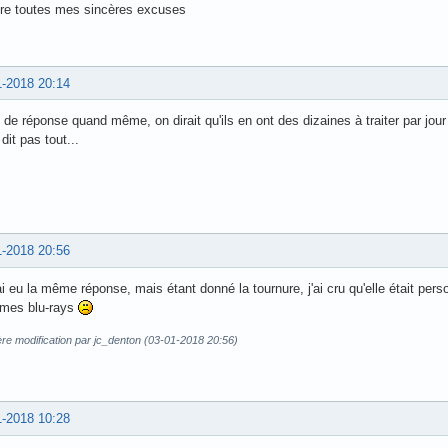
re toutes mes sincères excuses
1-2018 20:14
 de réponse quand même, on dirait qu'ils en ont des dizaines à traiter par jour 
dit pas tout...
1-2018 20:56
ai eu la même réponse, mais étant donné la tournure, j'ai cru qu'elle était per
 mes blu-rays
re modification par jc_denton (03-01-2018 20:56)
1-2018 10:28