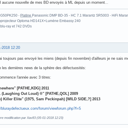
il aucune nouvelle de mes BD envoyés à ML depuis un moment...
LG50PK250 -
Platine
Panasonic DMP BD-35 - HC 7.1 Marantz SR5003 - HiFi Mar
oprojecteur Optoma HD141X+Lumène Embassy 240
blu-ray et 742 DVDs
1-2018 12:20
ai toujours pas envoyé les miens (depuis fin novembre) d'ailleurs je ne sais mêm
 les dernières news de la sphère des défectuosités:
ommence l'année avec 3 titres:
ewhere" [PATHE,KDG] 2011
 (Laughing Out Loud) ®" [PATHE,QOL] 2009
e) Killer Elite" (1975, Sam Peckinpah) [WILD SIDE,?] 2013
://bluraydefectueux.com/forum/viewforum.php?f=5
ère modification par Xav83 (05-01-2018 12:23)