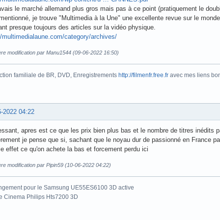
vais le marché allemand plus gros mais pas à ce point (pratiquement le doubl
mentionné, je trouve "Multimedia à la Une" une excellente revue sur le mond
ant presque toujours des articles sur la vidéo physique.
//multimedialaune.com/category/archives/
ère modification par Manu1544 (09-06-2022 16:50)
ction familiale de BR, DVD, Enregistrements
http://filmenfr.free.fr
avec mes liens bonu
6-2022 04:22
essant, apres est ce que les prix bien plus bas et le nombre de titres inédits 
rement je pense que si, sachant que le noyau dur de passionné en France par
e effet ce qu'on achete la bas et forcement perdu ici
re modification par Pipin59 (10-06-2022 04:22)
ngement pour le Samsung UE55ES6100 3D active
e Cinema Philips Hts7200 3D