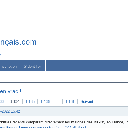
ançais.com
m
Inscription
S'identifier
en vrac !
133
1 134
1 135
1 136
…
1 161
Suivant
6-2022 16:42
chiffres récents comparant directement les marchés des Blu-ray en France, 
://multimedialaune.com/wp-content/u … CANNES.pdf