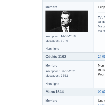
Membre
L'es
TV
: 
ULTR
Ma co
Ma ch
Inscription : 14-08-2010
Messages : 8 740
Hors ligne
Cédric 1162
24-0
Membre
Mon c
Blu-r
Inscription : 06-10-2021
Pour 
Messages : 2 582
Hors ligne
Manu1544
09-0
Membre
Une é