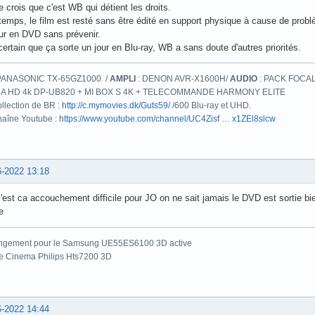
e crois que c'est WB qui détient les droits.
emps, le film est resté sans être édité en support physique à cause de problè
ur en DVD sans prévenir.
ertain que ça sorte un jour en Blu-ray, WB a sans doute d'autres priorités.
PANASONIC TX-65GZ1000 /
AMPLI
: DENON AVR-X1600H/
AUDIO
: PACK FOCAL
A HD 4k DP-UB820 + MI BOX S 4K + TELECOMMANDE HARMONY ELITE
llection de BR :
http://c.mymovies.dk/Guts59/
/600 Blu-ray et UHD.
aîne Youtube :
https://www.youtube.com/channel/UC4Zisf … x1ZEl8slcw
6-2022 13:18
'est ca accouchement difficile pour JO on ne sait jamais le DVD est sortie bi
e
ngement pour le Samsung UE55ES6100 3D active
e Cinema Philips Hts7200 3D
6-2022 14:44