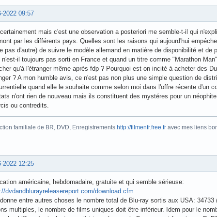
6-2022 09:57
certainement mais c'est une observation a posteriori me semble-t-il qui n'expl
ont par les différents pays. Quelles sont les raisons qui aujourd'hui empéche
e pas d'autre) de suivre le modèle allemand en matière de disponibilité et d
n'est-il toujours pas sorti en France et quand un titre comme "Marathon Man"
cher qu'à l'étranger même après fdp ? Pourquoi est-on incité à acheter des Du
anger ? A mon humble avis, ce n'est pas non plus une simple question de distr
rrentielle quand elle le souhaite comme selon moi dans l'offre récente d'un c
tats n'ont rien de nouveau mais ils constituent des mystéres pour un néophi
rcis ou contredits.
ction familiale de BR, DVD, Enregistrements
http://filmenfr.free.fr
avec mes liens bonu
6-2022 12:25
cation américaine, hebdomadaire, gratuite et qui semble sérieuse:
s://dvdandblurayreleasereport.com/download.cfm
donne entre autres choses le nombre total de Blu-ray sortis aux USA: 34733 (
ons multiples, le nombre de films uniques doit être inférieur. Idem pour le nom