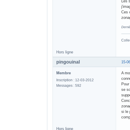
Les s
j'ima
Ces c
zonag
Derni
Colle
Hors ligne
pingouinal
15-0
Membre
A mon
conn
Inscription : 12-03-2012
Pour 
Messages : 592
se s
supp
Conce
zonag
si le
compt
Hors ligne