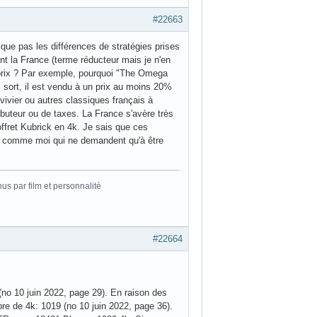
#22663
ique pas les différences de stratégies prises
nt la France (terme réducteur mais je n'en
e prix ? Par exemple, pourquoi "The Omega
 sort, il est vendu à un prix au moins 20%
vivier ou autres classiques français à
ibuteur ou de taxes. La France s'avère très
offret Kubrick en 4k. Je sais que ces
te comme moi qui ne demandent qu'à être
s par film et personnalité
#22664
no 10 juin 2022, page 29). En raison des
bre de 4k: 1019 (no 10 juin 2022, page 36).