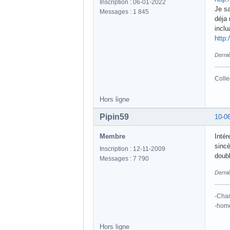
Inscription : 06-01-2022
Je sa
Messages : 1 845
déja 
inclu
http:
Derni
Colle
Hors ligne
Pipin59
10-0
Membre
Intér
sincè
Inscription : 12-11-2009
doubl
Messages : 7 790
Derniè
-Cha
-hom
Hors ligne