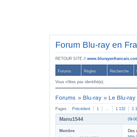
Forum Blu-ray en Fr
RETOUR SITE //
www.blurayenfrancais.co
Forums
Règles
Recherche
Vous n'êtes pas identifié(e).
Forums
»
Blu-ray
»
Le Blu-ray 
Pages :
Précédent
1
…
1 132
1 
Manu1544
09-0
Membre
Des 
http