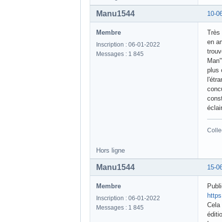
Manu1544
10-0
Membre
Très 
en am
Inscription : 06-01-2022
trouv
Messages : 1 845
Man" 
plus 
l'étr
concu
cons
éclai
Colle
Hors ligne
Manu1544
15-0
Membre
Publi
http
Inscription : 06-01-2022
Cela 
Messages : 1 845
éditi