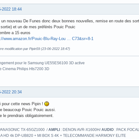
6-2022 18:44
n un nouveau De Funes donc deux bonnes nouvelles, remise en route des sort
sortie) et un de mes préférés Pouic Pouic
embre a 15 euros
s://www.amazon.fr/Pouic-Blu-Ray-Lou … C73&sr=8-1
re modification par Pipin59 (23-06-2022 18:47)
ngement pour le Samsung UE55ES6100 3D active
e Cinema Philips Hts7200 3D
6-2022 20:34
 pour cette news Pipin !
me beaucoup Pouic Pouic aussi.
 le prendrais obligatoirement.
PANASONIC TX-65GZ1000 /
AMPLI
: DENON AVR-X1600H/
AUDIO
: PACK FOCAL
A HD 4k DP-UB820 + MI BOX S 4K + TELECOMMANDE HARMONY ELITE