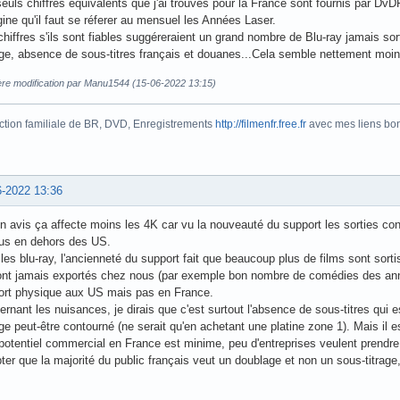
euls chiffres équivalents que j'ai trouvés pour la France sont fournis par D
gine qu'il faut se réferer au mensuel les Années Laser.
hiffres s'ils sont fiables suggéreraient un grand nombre de Blu-ray jamais so
e, absence de sous-titres français et douanes...Cela semble nettement moins
ère modification par Manu1544 (15-06-2022 13:15)
ction familiale de BR, DVD, Enregistrements
http://filmenfr.free.fr
avec mes liens bonu
6-2022 13:36
 avis ça affecte moins les 4K car vu la nouveauté du support les sorties con
us en dehors des US.
les blu-ray, l'ancienneté du support fait que beaucoup plus de films sont s
ont jamais exportés chez nous (par exemple bon nombre de comédies des anné
ort physique aux US mais pas en France.
rnant les nuisances, je dirais que c'est surtout l'absence de sous-titres qui e
e peut-être contourné (ne serait qu'en achetant une platine zone 1). Mais il es
 potentiel commercial en France est minime, peu d'entreprises veulent prendre
er que la majorité du public français veut un doublage et non un sous-titrage