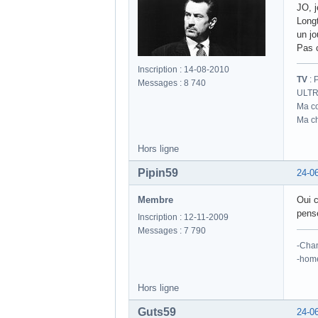
JO, j
Longt
un jo
Pas c
Inscription : 14-08-2010
TV
: 
Messages : 8 740
ULTR
Ma co
Ma ch
Hors ligne
Pipin59
24-0
Membre
Oui c
pens
Inscription : 12-11-2009
Messages : 7 790
-Cha
-hom
Hors ligne
Guts59
24-0