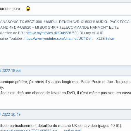
poir demeure...
PANASONIC TX-65GZ1000 /
AMPLI
: DENON AVR-X1600H/
AUDIO
: PACK FOCAL
A HD 4k DP-UB820 + MI BOX S 4K + TELECOMMANDE HARMONY ELITE
llection de BR :
http://c.mymovies.dk/Guts59/
/600 Blu-ray et UHD.
aîne Youtube :
https://www.youtube.com/channel/UC4Zisf … x1ZEl8slcw
6-2022 18:55
omique préféré, j'ai remis il y a pas longtemps Pouic-Pouic et Joe. Toujours 
ay.
Joe c'est déjà une chance de l'avoir en DVD, il n'est même pas sorti en casse
7-2022 10:47
tude particulièrement détaillée du marché UK de la video (pages 40-61).