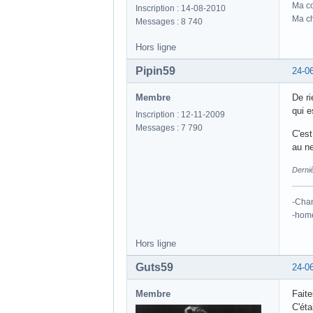
Ma co
Inscription : 14-08-2010
Ma ch
Messages : 8 740
Hors ligne
Pipin59
24-0
Membre
De ri
qui 
Inscription : 12-11-2009
Messages : 7 790
C'es
au ne
Derniè
-Cha
-hom
Hors ligne
Guts59
24-0
Membre
Faite
C'éta