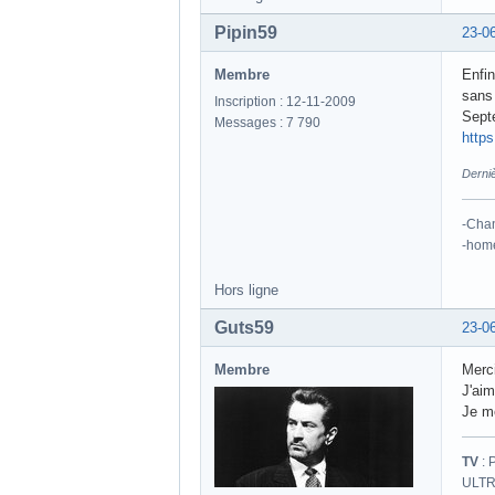
Pipin59
23-0
Membre
Enfi
sans 
Inscription : 12-11-2009
Sept
Messages : 7 790
http
Derniè
-Cha
-hom
Hors ligne
Guts59
23-0
Membre
Merci
J'ai
Je me
TV
: 
ULTR