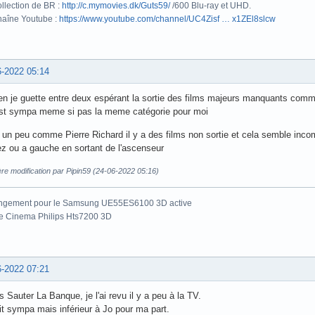
llection de BR :
http://c.mymovies.dk/Guts59/
/600 Blu-ray et UHD.
aîne Youtube :
https://www.youtube.com/channel/UC4Zisf … x1ZEl8slcw
6-2022 05:14
en je guette entre deux espérant la sortie des films majeurs manquants comm
est sympa meme si pas la meme catégorie pour moi
t un peu comme Pierre Richard il y a des films non sortie et cela semble i
z ou a gauche en sortant de l'ascenseur
re modification par Pipin59 (24-06-2022 05:16)
ngement pour le Samsung UE55ES6100 3D active
e Cinema Philips Hts7200 3D
6-2022 07:21
s Sauter La Banque, je l'ai revu il y a peu à la TV.
it sympa mais inférieur à Jo pour ma part.