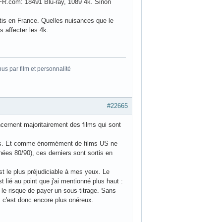
vDFR.com: 18491 Blu-ray, 1089 4k. Sinon
rtis en France. Quelles nuisances que le
 affecter les 4k.
s par film et personnalité
#22665
cernent majoritairement des films qui sont
ortis. Et comme énormément de films US ne
es 80/90), ces derniers sont sortis en
st le plus préjudiciable à mes yeux. Le
t lié au point que j'ai mentionné plus haut :
 le risque de payer un sous-titrage. Sans
, c'est donc encore plus onéreux.