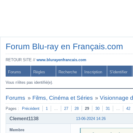
Forum Blu-ray en Français.com
RETOUR SITE //
www.blurayenfrancais.com
Forums
Règles
Recherche
Inscription
S'identifier
Vous n'êtes pas identifié(e).
Forums
»
Films, Cinéma et Séries
»
Visionnage 
Pages :
Précédent
1
…
27
28
29
30
31
…
42
Clement1138
13-06-2024 14:26
Membre