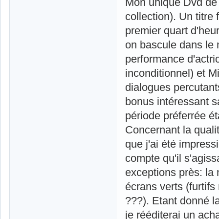
Mon unique Dvd de 
collection). Un titr
premier quart d'heu
on bascule dans le
performance d'actric
inconditionnel) et 
dialogues percutants
bonus intéressant s
période préferrée é
Concernant la qualit
que j'ai été impress
compte qu'il s'agiss
exceptions près: la 
écrans verts (furtif
???). Etant donné l
je rééditerai un acha