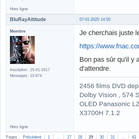
Hors ligne
BluRayAttitude
07-01-2025 14:50
Membre
Je cherchais juste le
https://www.fnac.c
Bon pas sûr qu'il y 
d'attendre.
Inscription : 25-01-2017
Messages : 10 874
2456 films DVD dep
Dolby Vision , 574 S
OLED Panasonic LZ
X3700H 7.1.2
Hors ligne
Pages :
Précédent
1
…
27
28
29
30
31
…
42