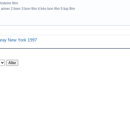
istoire film:
 aimer 2:bien 3:bon film 4:très bon film 5:top film
luray New York 1997