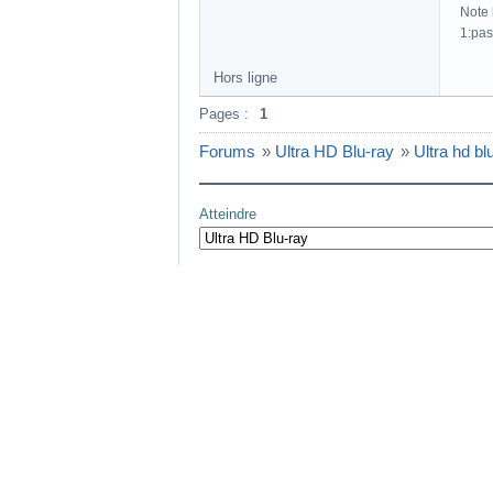
Note h
1:pas
Hors ligne
Pages :
1
Forums
»
Ultra HD Blu-ray
»
Ultra hd b
Atteindre