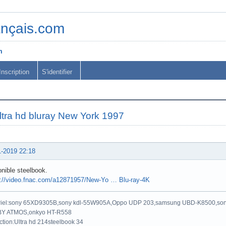
ançais.com
m
Inscription
S'identifier
ltra hd bluray New York 1997
1-2019 22:18
nible steelbook.
s://video.fnac.com/a12871957/New-Yo … Blu-ray-4K
riel:sony 65XD9305B,sony kdl-55W905A,Oppo UDP 203,samsung UBD-K8500,son
Y ATMOS,onkyo HT-R558
ction:Ultra hd 214steelbook 34