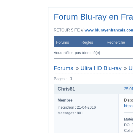
Forum Blu-ray en Fr
RETOUR SITE //
www.blurayenfrancais.co
Forums
Règles
Recherche
Vous n'êtes pas identifié(e).
Forums
»
Ultra HD Blu-ray
»
U
Pages :
1
Chris81
25-0
Membre
Dispo
http
Inscription : 21-04-2016
Messages : 801
Maté
DOLB
Colle