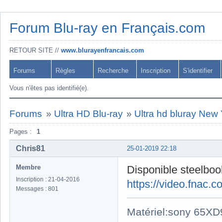
Forum Blu-ray en Français.com
RETOUR SITE //
www.blurayenfrancais.com
Forums
Règles
Recherche
Inscription
S'identifier
Vous n'êtes pas identifié(e).
Forums
»
Ultra HD Blu-ray
»
Ultra hd bluray New
Pages :
1
Chris81
25-01-2019 22:18
Membre
Disponible steelboo
Inscription : 21-04-2016
https://video.fnac
Messages : 801
Matériel:sony 65X