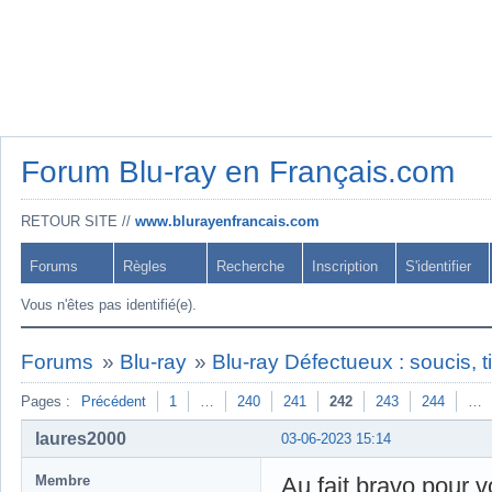
Forum Blu-ray en Français.com
RETOUR SITE //
www.blurayenfrancais.com
Forums
Règles
Recherche
Inscription
S'identifier
Vous n'êtes pas identifié(e).
Forums
»
Blu-ray
»
Blu-ray Défectueux : soucis, t
Pages :
Précédent
1
…
240
241
242
243
244
…
laures2000
03-06-2023 15:14
Membre
Au fait bravo pour vo