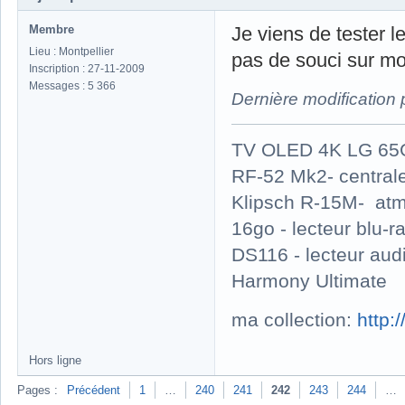
Membre
Je viens de tester 
Lieu : Montpellier
pas de souci sur m
Inscription : 27-11-2009
Messages : 5 366
Dernière modification 
TV OLED 4K LG 65G
RF-52 Mk2- central
Klipsch R-15M- atm
16go - lecteur blu
DS116 - lecteur au
Harmony Ultimate
ma collection:
http:
Hors ligne
Pages :
Précédent
1
…
240
241
242
243
244
…