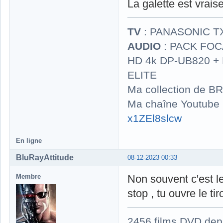
La galette est vrai
TV
: PANASONIC T
AUDIO
: PACK FOCA
HD 4k DP-UB820 
ELITE
Ma collection de BR
Ma chaîne Youtube
x1ZEl8slcw
En ligne
BluRayAttitude
08-12-2023 00:33
Membre
Non souvent c'est le
stop , tu ouvre le ti
2456 films DVD dep