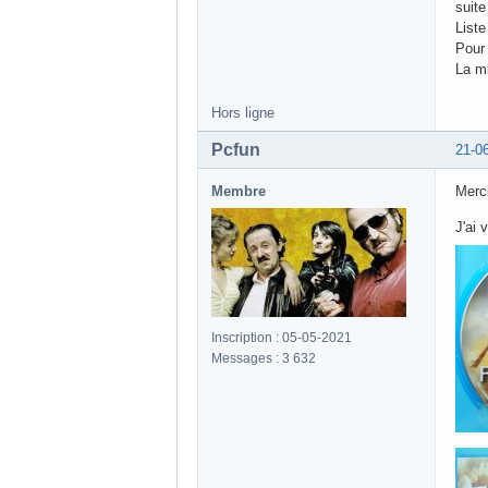
Membre
Merci
réfle
Lieu : DIJON
probl
Inscription : 06-12-2012
intui
Messages : 1 423
Hors ligne
Cédric 1162
06-0
Membre
Petit
sort
Inscription : 06-10-2021
lecte
Messages : 2 582
suite
List
Pour 
La mi
Hors ligne
Pcfun
21-0
Membre
Merci