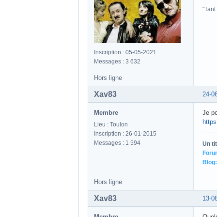
Membre
Rien 
Lieu : Toulon
Inscription : 26-01-2015
Un ti
Messages : 1 594
Foru
Blog:
Hors ligne
Pcfun
22-0
Membre
Merci
"Tant
Inscription : 05-05-2021
Messages : 3 632
Hors ligne
Xav83
24-0