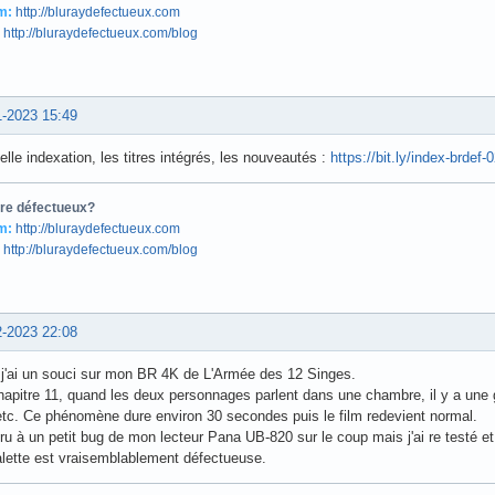
ment c'est pour ça qu'on a ajouté le titre en japonais "Autoreiji"
tre défectueux?
m:
http://bluraydefectueux.com
http://bluraydefectueux.com/blog
0-2023 17:28
rocédure des GDC (Jeepers Creepers 2) :
https://bit.ly/BDJC2LGDC2
tre défectueux?
m:
http://bluraydefectueux.com
http://bluraydefectueux.com/blog
1-2023 15:49
lle indexation, les titres intégrés, les nouveautés :
https://bit.ly/index-brdef-
tre défectueux?