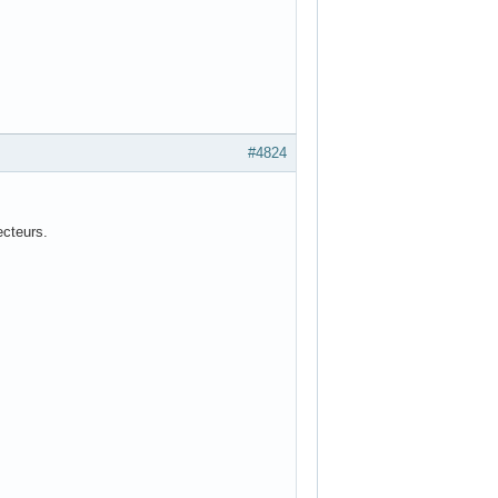
es RS, et on y trouve effecivement parfois des
personnes qui découvrent en 2023 un
ives sur la seule base de leur première
#4823
que les derniers Blu-ray 4K que j'ai acheté
A chaque fois que je sors le Blu-ray du
éciale pour disque et le Blu-ray continue la
#4824