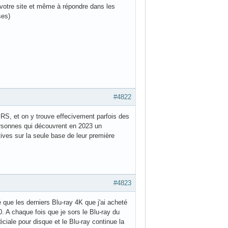
Contributions :
Récentes
|
Sans réponse
#4821
r votre site et même à répondre dans les
ses)
#4822