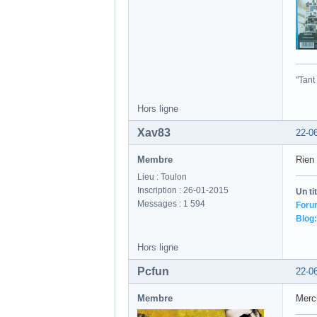
J'ai 
Inscription : 05-05-2021
Messages : 3 632
"Tant
Hors ligne
Xav83
22-0