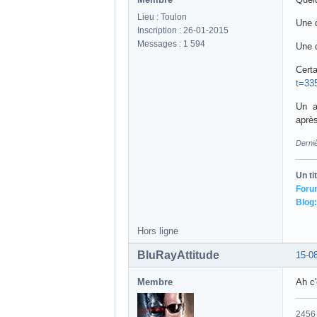
Membre
Je po
https
Lieu : Toulon
Inscription : 26-01-2015
Messages : 1 594
Un ti
Foru
Blog:
Hors ligne
Xav83
13-0
Membre
Quel
Lieu : Toulon
Une 
Inscription : 26-01-2015
Messages : 1 594
Une 
Certa
t=33
Un au
après