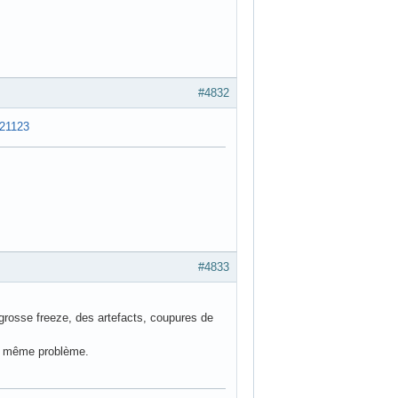
#4831
#4832
021123