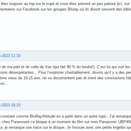
Inscription
S'identifier
ectueux : soucis, titres concernés...
242
243
244
…
251
Suivant
6-2023 15:14
it bravo pour votre boulot à tous les 2 (Vivaldi et Xavier)
êtes toujours au top sur le sujet et vous êtes présent un peu partout (ici, su
ntaires sur Facebook sur les groupes Bluray où ils disent souvent des bêti
6-2023 11:33