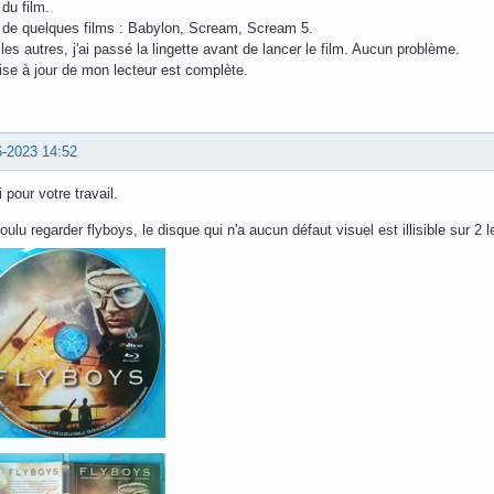
 de ma part et de celle de Xav (qui fait 90 % du boulot!). C’est lui qui suit l
xions désespérantes... Pour l’exprimer charitablement, disons qu’il y a des 
ème vieux de 10-15 ans, ne se documentent pas et tirent des conclusions hât
tion…
6-2023 16:23
 constant comme BluRayAttitude en a parlé dans un autre topic. J'ai remarqué 
is chez Paramount ce bloque à un moment du film sur mon Panasonic UBP450. 
ur, je remarque une trace sur le disque. Je l'essuie avec une petite lingette sp
 du film.
e de quelques films : Babylon, Scream, Scream 5.
les autres, j'ai passé la lingette avant de lancer le film. Aucun problème.
se à jour de mon lecteur est complète.
6-2023 14:52
 pour votre travail.