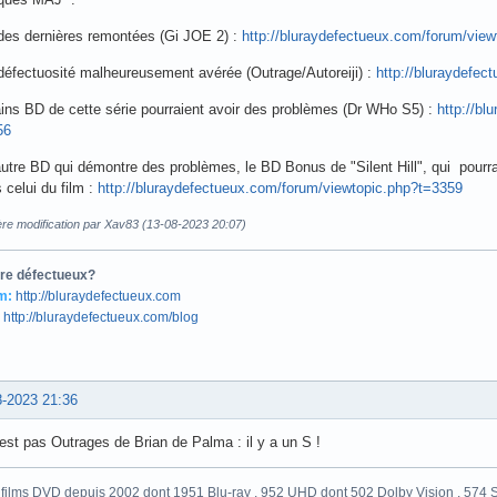
ste ça ici : ça concerne "L'incroyable Alligator" en UHD/4K et son problème de
://bit.ly/Alligator-4K-2
tre défectueux?
m:
http://bluraydefectueux.com
http://bluraydefectueux.com/blog
8-2023 20:06
ques MAJ :
des dernières remontées (Gi JOE 2) :
http://bluraydefectueux.com/forum/vie
défectuosité malheureusement avérée (Outrage/Autoreiji) :
http://bluraydefe
ins BD de cette série pourraient avoir des problèmes (Dr WHo S5) :
http://b
56
tre BD qui démontre des problèmes, le BD Bonus de "Silent Hill", qui pourr
 celui du film :
http://bluraydefectueux.com/forum/viewtopic.php?t=3359