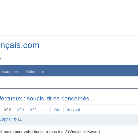
ançais.com
m