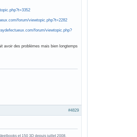
 DV. l'éditeur le remplace :
#4828
wtopic.php?t=3352
ctueux.com/forum/viewtopic.php?t=2282
luraydefectueux.com/forum/viewtopic.php?
ait avoir des problèmes mais bien longtemps