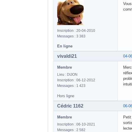
Forums
Règles
Recherche
Vous n'êtes pas identifié(e).
Forums
»
Blu-ray
»
Blu-ray Déf
Pages :
Précédent
1
…
240
241
laures2000
03-0
Membre
Au fa
Vous 
comme
Inscription : 20-04-2010
Messages : 3 383
En ligne
vivaldi21
04-0