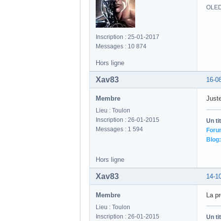
Derni
Un ti
Foru
Blog:
Hors ligne
BluRayAttitude
15-0
Membre
Ah c'
2456 
OLED
Inscription : 25-01-2017
Messages : 10 874
Hors ligne
Xav83
16-0