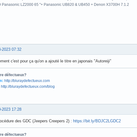
ère modification par Xav83 (13-08-2023 20:07)
tre défectueux?
m:
http://bluraydefectueux.com
http://bluraydefectueux.com/blog
8-2023 21:36
est pas Outrages de Brian de Palma : il y a un S !
films DVD depuis 2002 dont 1951 Blu-ray , 952 UHD dont 502 Dolby Vision , 574 St
 Panasonic LZ2000 65 "+ Panasonic UB820 & UB450 + Denon X3700H 7.1.2
8-2023 07:32