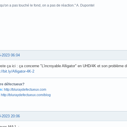
d'étonnant : cf.
http://bluraydefectueux.com/forum/viewtopic.php?t=428
tre défectueux?
m:
http://bluraydefectueux.com
http://bluraydefectueux.com/blog
6-2023 15:13
, j'ai cherché en première page. Je n'avais pas poussé les investigations plus
 qu'on a pas touché le fond, on a pas de réaction." A. Dupontel
6-2023 06:04