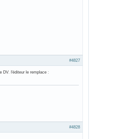
#4826
 loin.
#4827