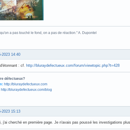
voulu regarder flyboys, le disque qui n'a aucun défaut visuel est illisible sur 2 l
 qu'on a pas touché le fond, on a pas de réaction." A. Dupontel
6-2023 14:40