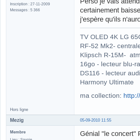
Perso je vais atten
Inscription : 27-11-2009
certainement baisser
Messages : 5 366
j'espère qu'ils n'au
TV OLED 4K LG 65G
RF-52 Mk2- central
Klipsch R-15M- atm
16go - lecteur blu
DS116 - lecteur au
Harmony Ultimate
ma collection:
http:
Hors ligne
Mezig
05-09-2010 11:55
Membre
Génial "le concert" 
Lieu : Savoie