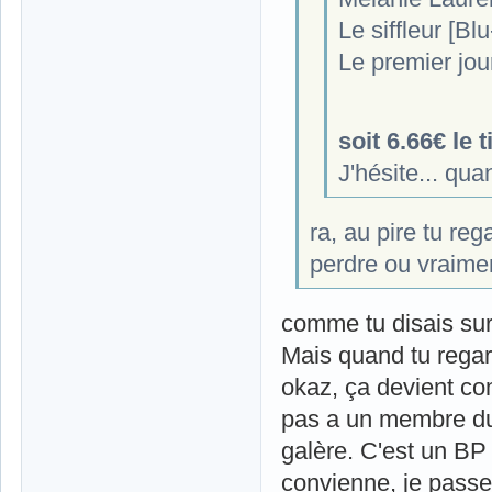
Le siffleur [Bl
Le premier jour
soit 6.66€ le ti
J'hésite... q
ra, au pire tu reg
perdre ou vraimen
comme tu disais sur 
Mais quand tu regard
okaz, ça devient co
pas a un membre du f
galère. C'est un BP 
convienne, je passe