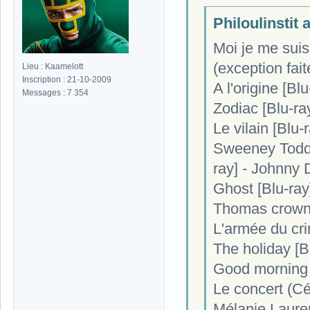
Philoulinstit a
Moi je me suis 
(exception fai
Lieu : Kaamelott
Inscription : 21-10-2009
A l'origine [Bl
Messages : 7 354
Zodiac [Blu-ra
Le vilain [Blu-
Sweeney Todd :
ray] - Johnny
Ghost [Blu-ra
Thomas crown 
L'armée du cri
The holiday [B
Good morning 
Le concert (Cé
Mélanie Laure