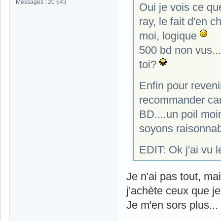
Messages : 20 643
Oui je vois ce qu
ray, le fait d'en 
moi, logique
500 bd non vus...
toi?
Enfin pour reveni
recommander car 
BD....un poil moi
soyons raisonna
EDIT: Ok j'ai vu 
Je n'ai pas tout, ma
j'achète ceux que je
Je m'en sors plus...