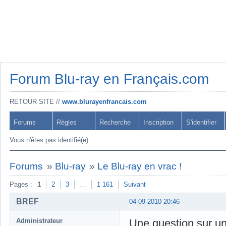
Forum Blu-ray en Français.com
RETOUR SITE //
www.blurayenfrancais.com
Forums
Règles
Recherche
Inscription
S'identifier
Vous n'êtes pas identifié(e).
Forums
»
Blu-ray
»
Le Blu-ray en vrac !
Pages :
1
2
3
…
1 161
Suivant
BREF
04-09-2010 20:46
Administrateur
Une question sur un