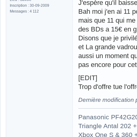
J'espère qu'il baiss
Inscription : 30-09-2009
Bah moi j'en ai 11 p
Messages : 4 112
mais que 11 qui me 
des BDs a 15€ en g
Disons que je privil
et La grande vadroui
aussi un moment qu'i
pas encore pour cett
[EDIT]
Trop d'offre tue l'o
Dernière modification
Panasonic PF42G2
Triangle Antal 202
Xbox One S & 360 