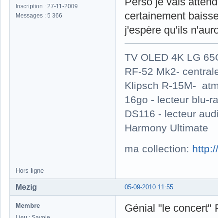
Perso je vais atten
Inscription : 27-11-2009
certainement baisser
Messages : 5 366
j'espère qu'ils n'au
TV OLED 4K LG 65G
RF-52 Mk2- central
Klipsch R-15M- atm
16go - lecteur blu
DS116 - lecteur au
Harmony Ultimate
ma collection:
http:
Hors ligne
Mezig
05-09-2010 11:55
Membre
Génial "le concert" 
Lieu : Savoie