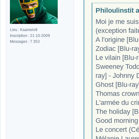
Philoulinstit a
Moi je me suis 
(exception fai
Lieu : Kaamelott
Inscription : 21-10-2009
A l'origine [Bl
Messages : 7 353
Zodiac [Blu-ra
Le vilain [Blu-
Sweeney Todd :
ray] - Johnny
Ghost [Blu-ra
Thomas crown 
L'armée du cri
The holiday [B
Good morning 
Le concert (Cé
Mélanie Laure