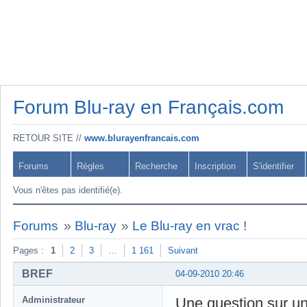
Forum Blu-ray en Français.com
RETOUR SITE //
www.blurayenfrancais.com
Forums
Règles
Recherche
Inscription
S'identifier
Vous n'êtes pas identifié(e).
Forums
»
Blu-ray
»
Le Blu-ray en vrac !
Pages :
1
2
3
…
1 161
Suivant
BREF
04-09-2010 20:46
Administrateur
Une question sur un