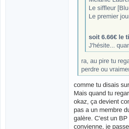
Le siffleur [Bl
Le premier jour
soit 6.66€ le ti
J'hésite... q
ra, au pire tu reg
perdre ou vraimen
comme tu disais sur 
Mais quand tu regard
okaz, ça devient co
pas a un membre du f
galère. C'est un BP 
convienne, je passe