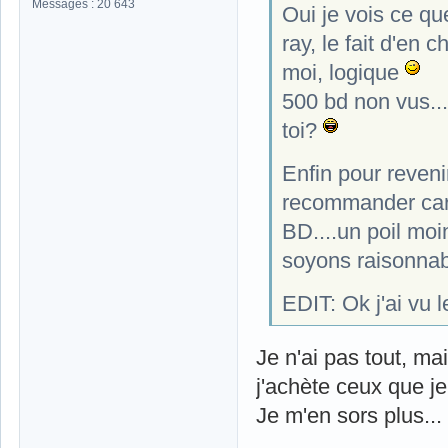
Messages : 20 643
Oui je vois ce qu
ray, le fait d'en 
moi, logique
500 bd non vus...
toi?
Enfin pour reveni
recommander car 
BD....un poil moi
soyons raisonna
EDIT: Ok j'ai vu 
Je n'ai pas tout, ma
j'achète ceux que je
Je m'en sors plus...