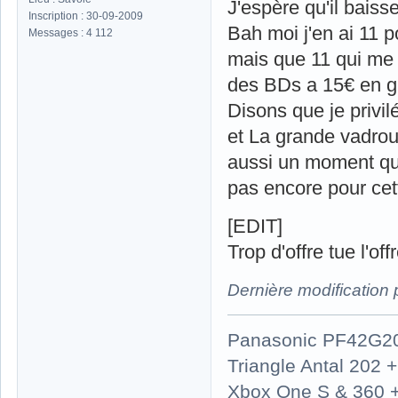
J'espère qu'il baiss
Inscription : 30-09-2009
Bah moi j'en ai 11 p
Messages : 4 112
mais que 11 qui me 
des BDs a 15€ en g
Disons que je privil
et La grande vadroui
aussi un moment qu'i
pas encore pour cett
[EDIT]
Trop d'offre tue l'o
Dernière modification
Panasonic PF42G2
Triangle Antal 202
Xbox One S & 360 