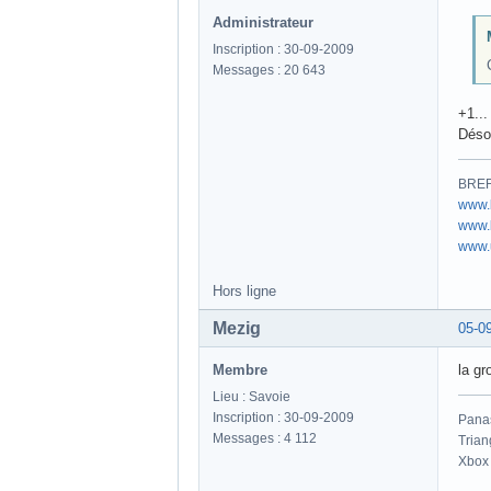
Administrateur
Inscription : 30-09-2009
Messages : 20 643
+1...
Désor
BREF 
www.
www.b
www.u
Hors ligne
Mezig
05-0
Membre
la gr
Lieu : Savoie
Inscription : 30-09-2009
Pana
Messages : 4 112
Trian
Xbox