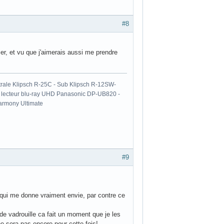
#8
er, et vu que j'aimerais aussi me prendre
ale Klipsch R-25C - Sub Klipsch R-12SW-
- lecteur blu-ray UHD Panasonic DP-UB820 -
armony Ultimate
#9
 qui me donne vraiment envie, par contre ce
nde vadrouille ca fait un moment que je les
ne sera pas encore pour cette fois!