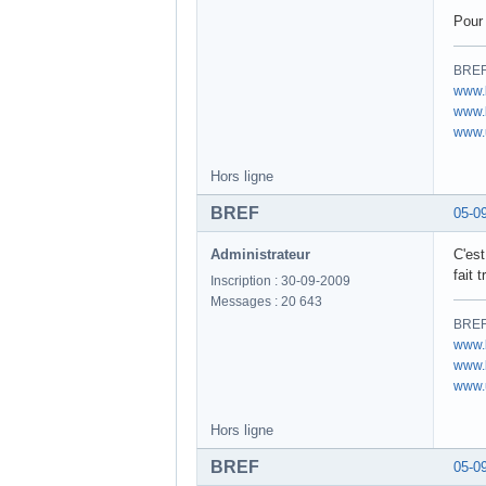
Pour 
BREF 
www.
www.b
www.u
Hors ligne
BREF
05-0
Administrateur
C'est
fait t
Inscription : 30-09-2009
Messages : 20 643
BREF 
www.
www.b
www.u
Hors ligne
BREF
05-0