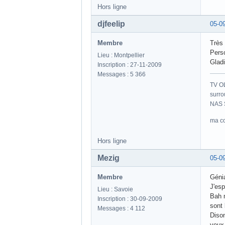
Hors ligne
djfeelip
05-0
Membre
Très
Perso
Lieu : Montpellier
Gladi
Inscription : 27-11-2009
Messages : 5 366
TV O
surro
NAS S
ma co
Hors ligne
Mezig
05-0
Membre
Génia
J'esp
Lieu : Savoie
Bah m
Inscription : 30-09-2009
sont
Messages : 4 112
Dison
veux 