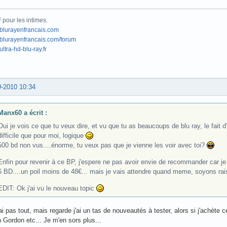
pour les intimes.
blurayenfrancais.com
lurayenfrancais.com/forum
ltra-hd-blu-ray.fr
9-2010 10:34
Manx60 a écrit :
Oui je vois ce que tu veux dire, et vu que tu as beaucoups de blu ray, le fait 
difficile que pour moi, logique
500 bd non vus....énorme, tu veux pas que je vienne les voir avec toi?
Enfin pour revenir à ce BP, j'espere ne pas avoir envie de recommander car je 
6 BD....un poil moins de 48€... mais je vais attendre quand meme, soyons ra
EDIT: Ok j'ai vu le nouveau topic
ai pas tout, mais regarde j'ai un tas de nouveautés à tester, alors si j'achète 
 Gordon etc... Je m'en sors plus...