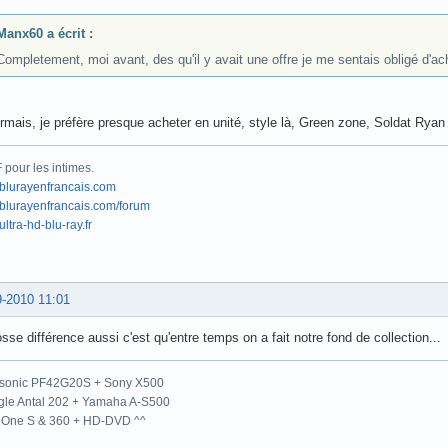
Manx60 a écrit :
Completement, moi avant, des qu'il y avait une offre je me sentais obligé d'ach
mais, je préfère presque acheter en unité, style là, Green zone, Soldat Rya
pour les intimes.
blurayenfrancais.com
lurayenfrancais.com/forum
ltra-hd-blu-ray.fr
9-2010 11:01
osse différence aussi c'est qu'entre temps on a fait notre fond de collection..
sonic PF42G20S + Sony X500
gle Antal 202 + Yamaha A-S500
 One S & 360 + HD-DVD ^^