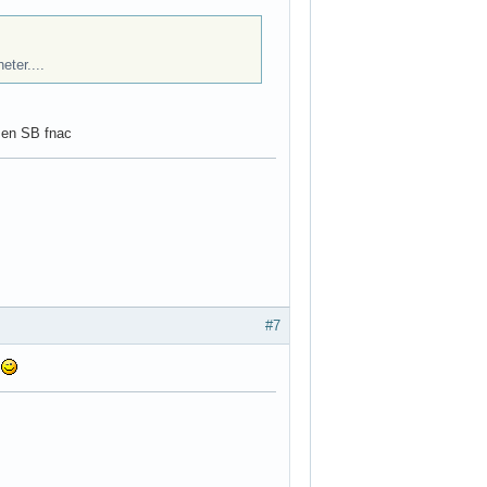
eter....
n en SB fnac
#7
.