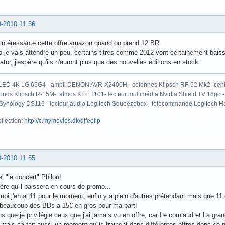
9-2010 11:36
 intéressante cette offre amazon quand on prend 12 BR.
 je vais attendre un peu, certains titres comme 2012 vont certainement baiss
ator, j'espère qu'ils n'auront plus que des nouvelles éditions en stock.
LED 4K LG 65G4 - ampli DENON AVR-X2400H - colonnes Klipsch RF-52 Mk2- centr
unds Klipsch R-15M- atmos KEF T101- lecteur multimédia Nvidia Shield TV 16go 
ynology DS116 - lecteur audio Logitech Squeezebox - télécommande Logitech H
llection:
http://c.mymovies.dk/djfeelip
9-2010 11:55
l "le concert" Philou!
ère qu'il baissera en cours de promo...
oi j'en ai 11 pour le moment, enfin y a plein d'autres prétendant mais que 11
 beaucoup des BDs a 15€ en gros pour ma part!
s que je privilégie ceux que j'ai jamais vu en offre, car Le corniaud et La gra
mais ca fait aussi un moment qu'ils trainent dans différentes offres donc ce 