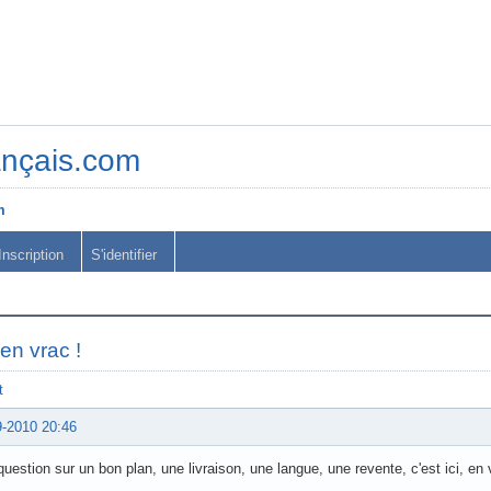
ançais.com
m
Inscription
S'identifier
en vrac !
t
9-2010 20:46
uestion sur un bon plan, une livraison, une langue, une revente, c'est ici, en 