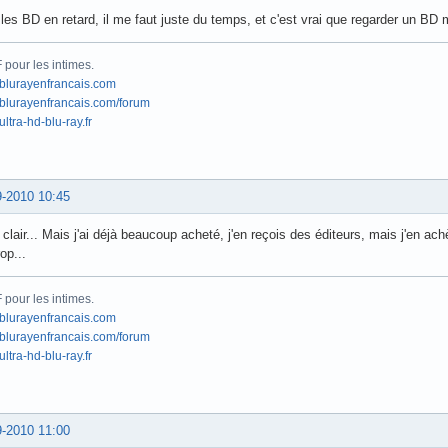
les BD en retard, il me faut juste du temps, et c'est vrai que regarder un BD 
pour les intimes.
blurayenfrancais.com
lurayenfrancais.com/forum
ltra-hd-blu-ray.fr
9-2010 10:45
 clair... Mais j'ai déjà beaucoup acheté, j'en reçois des éditeurs, mais j'en ac
rop...
pour les intimes.
blurayenfrancais.com
lurayenfrancais.com/forum
ltra-hd-blu-ray.fr
9-2010 11:00