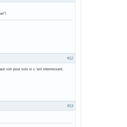
er"!
#12
t voir pour sois si c 'est interressant..
#13