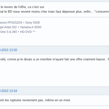
 le revers de l'offre, ca c'est sur.
nal le BD nous revient moins cher mais faut dépenser plus, enfin... "consomm
sonic PF42G20S + Sony X500
gle Antal 202 + Yamaha A-S500
 One S & 360 + HD-DVD ^^
9-2010 13:50
oilà, cmme je le disais a un membre m'ayant fait une offre vraiment basse.. fau
9-2010 13:54
ent les ruptures reviennent pas, même en un mois