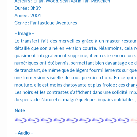
Acteurs : Elijah Wood, Sean Astin, Ian McKellen
Durée : 3h39
Année : 2001
Genre : Fantastique, Aventures
– Image –
Le transfert fait des merveilles grâce à un master restaur
détaillé que son ainé en version courte. Néanmoins, cela re
quasiment intégralement supprimé, il en reste encore un s
numériques ont été bannis, permettant bien davantage de dé
de tranchant, de même que de légers fourmillements sur que
une immersion visuelle de tout premier choix. En ce qui c
mouture, elle est moins chatoyante et plus froide ; ces cha
Les noirs et les contrastes s’affichent dans une solidité impa
du spectacle. Naturel et malgré quelques impairs oubliables,
Note
– Audio –