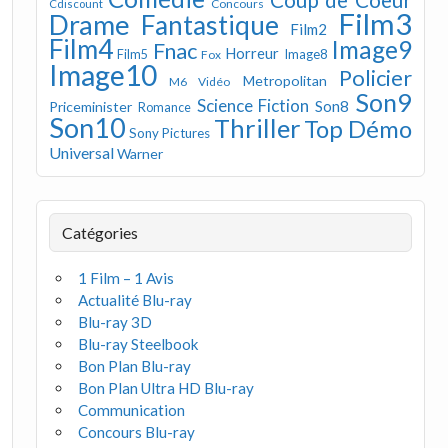
Concours
Cdiscount
Film3
Drame
Fantastique
Film2
Film4
Image9
Fnac
Horreur
Image8
Film5
Fox
Image10
Policier
Metropolitan
M6 Vidéo
Son9
Science Fiction
Son8
Priceminister
Romance
Son10
Thriller
Top Démo
Sony Pictures
Universal
Warner
Catégories
1 Film – 1 Avis
Actualité Blu-ray
Blu-ray 3D
Blu-ray Steelbook
Bon Plan Blu-ray
Bon Plan Ultra HD Blu-ray
Communication
Concours Blu-ray