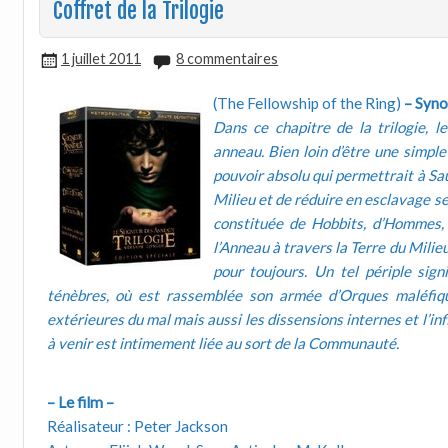
Coffret de la Trilogie
1 juillet 2011
8 commentaires
(The Fellowship of the Ring)
– Syno
Dans ce chapitre de la trilogie, l
anneau. Bien loin d’être une simple
pouvoir absolu qui permettrait à Sau
Milieu et de réduire en esclavage 
constituée de Hobbits, d’Hommes, 
l’Anneau à travers la Terre du Milieu 
pour toujours. Un tel périple sign
ténèbres, où est rassemblée son armée d’Orques maléfi
extérieures du mal mais aussi les dissensions internes et l’inf
à venir est intimement liée au sort de la Communauté.
– Le film –
Réalisateur : Peter Jackson