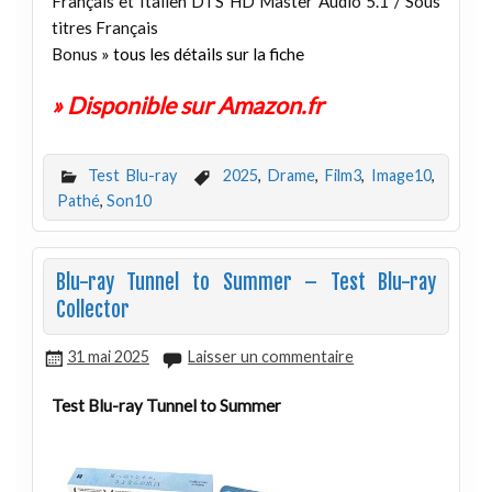
Français et Italien DTS HD Master Audio 5.1 / Sous
titres Français
Bonus
» tous les détails sur la fiche
» Disponible sur Amazon.fr
Test Blu-ray
2025
,
Drame
,
Film3
,
Image10
,
Pathé
,
Son10
Blu-ray Tunnel to Summer – Test Blu-ray
Collector
31 mai 2025
Laisser un commentaire
Test Blu-ray Tunnel to Summer