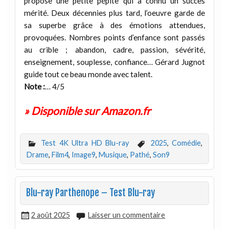
propose une petite pépite qui a connu un succès
mérité. Deux décennies plus tard, l’oeuvre garde de
sa superbe grâce à des émotions attendues,
provoquées. Nombres points d’enfance sont passés
au crible ; abandon, cadre, passion, sévérité,
enseignement, souplesse, confiance… Gérard Jugnot
guide tout ce beau monde avec talent.
Note :
… 4/5
» Disponible sur Amazon.fr
Test 4K Ultra HD Blu-ray
2025
,
Comédie
,
Drame
,
Film4
,
Image9
,
Musique
,
Pathé
,
Son9
Blu-ray Parthenope – Test Blu-ray
2 août 2025
Laisser un commentaire