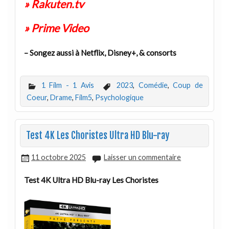
» Rakuten.tv
» Prime Video
– Songez aussi à Netflix, Disney+, & consorts
1 Film - 1 Avis
2023
,
Comédie
,
Coup de
Coeur
,
Drame
,
Film5
,
Psychologique
Test 4K Les Choristes Ultra HD Blu-ray
11 octobre 2025
Laisser un commentaire
Test 4K Ultra HD Blu-ray Les Choristes