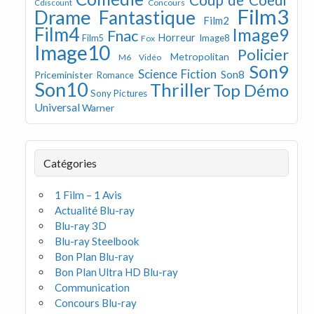
Concours
Cdiscount
Film3
Drame
Fantastique
Film2
Film4
Image9
Fnac
Horreur
Image8
Film5
Fox
Image10
Policier
Metropolitan
M6 Vidéo
Son9
Science Fiction
Son8
Priceminister
Romance
Son10
Thriller
Top Démo
Sony Pictures
Universal
Warner
Catégories
1 Film – 1 Avis
Actualité Blu-ray
Blu-ray 3D
Blu-ray Steelbook
Bon Plan Blu-ray
Bon Plan Ultra HD Blu-ray
Communication
Concours Blu-ray