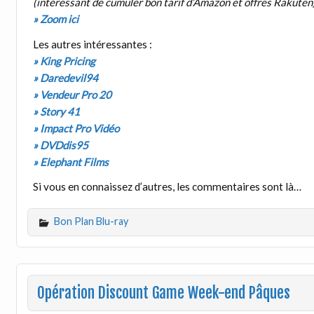
(intéressant de cumuler bon tarif d’Amazon et offres Rakuten
» Zoom ici
Les autres intéressantes :
» King Pricing
» Daredevil94
» Vendeur Pro 20
» Story 41
» Impact Pro Vidéo
» DVDdis95
» Elephant Films
Si vous en connaissez d’autres, les commentaires sont là…
Bon Plan Blu-ray
Opération Discount Game Week-end Pâques