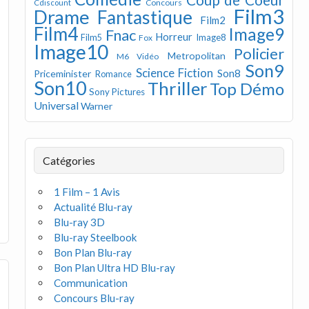
Concours
Cdiscount
Film3
Drame
Fantastique
Film2
Film4
Image9
Fnac
Horreur
Image8
Film5
Fox
Image10
Policier
Metropolitan
M6 Vidéo
Son9
Science Fiction
Son8
Priceminister
Romance
Son10
Thriller
Top Démo
Sony Pictures
Universal
Warner
Catégories
1 Film – 1 Avis
Actualité Blu-ray
Blu-ray 3D
Blu-ray Steelbook
Bon Plan Blu-ray
Bon Plan Ultra HD Blu-ray
Communication
Concours Blu-ray