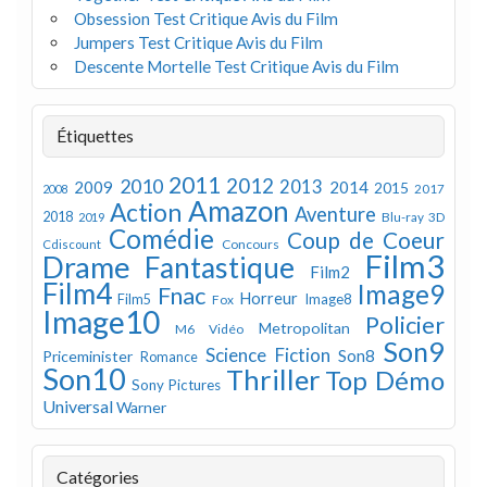
Obsession Test Critique Avis du Film
Jumpers Test Critique Avis du Film
Descente Mortelle Test Critique Avis du Film
Étiquettes
2011
2012
2010
2013
2009
2014
2015
2008
2017
Amazon
Action
Aventure
2018
Blu-ray 3D
2019
Comédie
Coup de Coeur
Concours
Cdiscount
Film3
Drame
Fantastique
Film2
Film4
Image9
Fnac
Horreur
Image8
Film5
Fox
Image10
Policier
Metropolitan
M6 Vidéo
Son9
Science Fiction
Son8
Priceminister
Romance
Son10
Thriller
Top Démo
Sony Pictures
Universal
Warner
Catégories