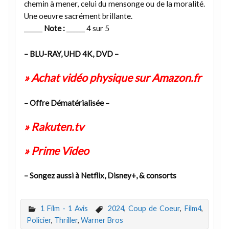
chemin à mener, celui du mensonge ou de la moralité.
Une oeuvre sacrément brillante.
______
Note :
______ 4 sur 5
– BLU-RAY, UHD 4K, DVD –
» Achat vidéo physique sur Amazon.fr
– Offre Dématérialisée –
» Rakuten.tv
» Prime Video
– Songez aussi à Netflix, Disney+, & consorts
1 Film - 1 Avis
2024
,
Coup de Coeur
,
Film4
,
Policier
,
Thriller
,
Warner Bros