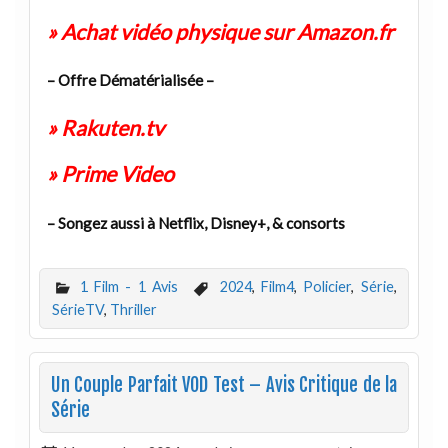
» Achat vidéo physique sur Amazon.fr
– Offre Dématérialisée –
» Rakuten.tv
» Prime Video
– Songez aussi à Netflix, Disney+, & consorts
1 Film - 1 Avis
2024
,
Film4
,
Policier
,
Série
,
SérieTV
,
Thriller
Un Couple Parfait VOD Test – Avis Critique de la
Série