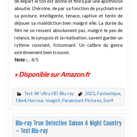
de départ le ton est donné et finira par une apothéose
aboutie. L’héroïne, de par sa fonction de psychiatre et
sa posture, intelligente, tenace, captive et tente de
déjouer sa malédiction bien malgré elle. La durée du
film ne se ressent absolument pas, malgré le peu de
relance, le synopsis et la réalisation, savent garder un
rythme constant, foisonnant. Un calibre du genre
extrêmement bien troussé.
Note :
… 4/5
» Disponible sur Amazon.fr
Test 4K Ultra HD Blu-ray
2023
,
Fantastique
,
Film4
,
Horreur
,
Image9
,
Paramount Pictures
,
Son9
Blu-ray True Detective Saison 4 Night Country
– Test Blu-ray