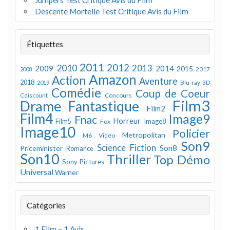
Descente Mortelle Test Critique Avis du Film
Étiquettes
2011
2012
2010
2013
2009
2014
2015
2008
2017
Amazon
Action
Aventure
2018
Blu-ray 3D
2019
Comédie
Coup de Coeur
Concours
Cdiscount
Film3
Drame
Fantastique
Film2
Film4
Image9
Fnac
Horreur
Image8
Film5
Fox
Image10
Policier
Metropolitan
M6 Vidéo
Son9
Science Fiction
Son8
Priceminister
Romance
Son10
Thriller
Top Démo
Sony Pictures
Universal
Warner
Catégories
1 Film – 1 Avis