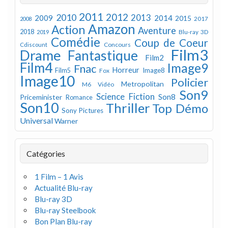
2011
2012
2010
2013
2009
2014
2015
2008
2017
Amazon
Action
Aventure
2018
Blu-ray 3D
2019
Comédie
Coup de Coeur
Concours
Cdiscount
Film3
Drame
Fantastique
Film2
Film4
Image9
Fnac
Horreur
Image8
Film5
Fox
Image10
Policier
Metropolitan
M6 Vidéo
Son9
Science Fiction
Son8
Priceminister
Romance
Son10
Thriller
Top Démo
Sony Pictures
Universal
Warner
Catégories
1 Film – 1 Avis
Actualité Blu-ray
Blu-ray 3D
Blu-ray Steelbook
Bon Plan Blu-ray