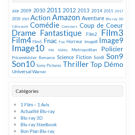
2011
2012
2010
2013
2009
2014
2015
2008
2017
Amazon
Action
Aventure
2018
Blu-ray 3D
2019
Comédie
Coup de Coeur
Concours
Cdiscount
Film3
Drame
Fantastique
Film2
Film4
Image9
Fnac
Horreur
Image8
Film5
Fox
Image10
Policier
Metropolitan
M6 Vidéo
Son9
Science Fiction
Son8
Priceminister
Romance
Son10
Thriller
Top Démo
Sony Pictures
Universal
Warner
Catégories
1 Film – 1 Avis
Actualité Blu-ray
Blu-ray 3D
Blu-ray Steelbook
Bon Plan Blu-ray