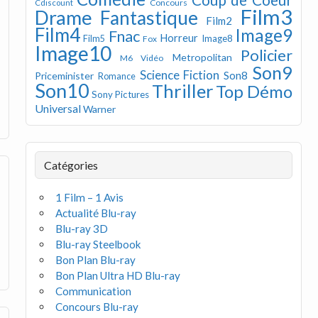
Concours
Cdiscount
Film3
Drame
Fantastique
Film2
Film4
Image9
Fnac
Horreur
Image8
Film5
Fox
Image10
Policier
Metropolitan
M6 Vidéo
Son9
Science Fiction
Son8
Priceminister
Romance
Son10
Thriller
Top Démo
Sony Pictures
Universal
Warner
Catégories
1 Film – 1 Avis
Actualité Blu-ray
Blu-ray 3D
Blu-ray Steelbook
Bon Plan Blu-ray
Bon Plan Ultra HD Blu-ray
Communication
Concours Blu-ray