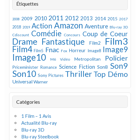
Étiquettes
2011
2012
2010
2013
2009
2014
2015
2008
2017
Amazon
Action
Aventure
2018
Blu-ray 3D
2019
Comédie
Coup de Coeur
Concours
Cdiscount
Film3
Drame
Fantastique
Film2
Film4
Image9
Fnac
Horreur
Image8
Film5
Fox
Image10
Policier
Metropolitan
M6 Vidéo
Son9
Science Fiction
Son8
Priceminister
Romance
Son10
Thriller
Top Démo
Sony Pictures
Universal
Warner
Catégories
1 Film – 1 Avis
Actualité Blu-ray
Blu-ray 3D
Blu-ray Steelbook