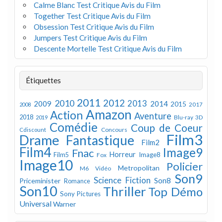
Calme Blanc Test Critique Avis du Film
Together Test Critique Avis du Film
Obsession Test Critique Avis du Film
Jumpers Test Critique Avis du Film
Descente Mortelle Test Critique Avis du Film
Étiquettes
2011
2012
2010
2013
2009
2014
2015
2008
2017
Amazon
Action
Aventure
2018
Blu-ray 3D
2019
Comédie
Coup de Coeur
Concours
Cdiscount
Film3
Drame
Fantastique
Film2
Film4
Image9
Fnac
Horreur
Image8
Film5
Fox
Image10
Policier
Metropolitan
M6 Vidéo
Son9
Science Fiction
Son8
Priceminister
Romance
Son10
Thriller
Top Démo
Sony Pictures
Universal
Warner