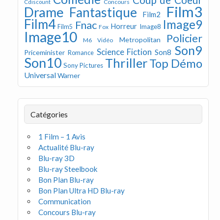
Concours
Cdiscount
Film3
Drame
Fantastique
Film2
Film4
Image9
Fnac
Horreur
Image8
Film5
Fox
Image10
Policier
Metropolitan
M6 Vidéo
Son9
Science Fiction
Son8
Priceminister
Romance
Son10
Thriller
Top Démo
Sony Pictures
Universal
Warner
Catégories
1 Film – 1 Avis
Actualité Blu-ray
Blu-ray 3D
Blu-ray Steelbook
Bon Plan Blu-ray
Bon Plan Ultra HD Blu-ray
Communication
Concours Blu-ray